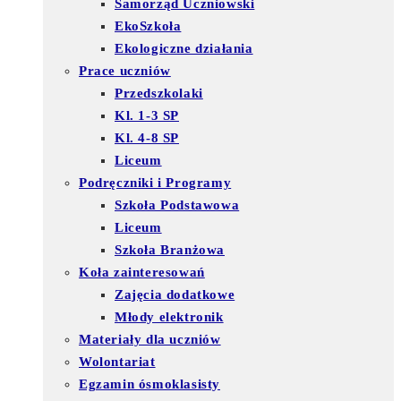
Samorząd Uczniowski
EkoSzkoła
Ekologiczne działania
Prace uczniów
Przedszkolaki
Kl. 1-3 SP
Kl. 4-8 SP
Liceum
Podręczniki i Programy
Szkoła Podstawowa
Liceum
Szkoła Branżowa
Koła zainteresowań
Zajęcia dodatkowe
Młody elektronik
Materiały dla uczniów
Wolontariat
Egzamin ósmoklasisty