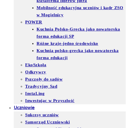
kształcenia liderów jutra
Mobilność edukacyjna uczniów i kadr ZSO
w Mogielnicy
POWER
Kuchnia Polsko-Grecka jako nowatorska
forma edukacji SP
Różne kraje-jedno środowisko
Kuchnia polsko-grecka jako nowatorska
forma edukacji
EkoSzkoła
Odkrywcy
Pszczoły do sadów
Tradycyjny Sad
InstaLing
Inwestując w Przyszłość
Uczniowie
Sukcesy uczniów
Samorząd Uczniowski