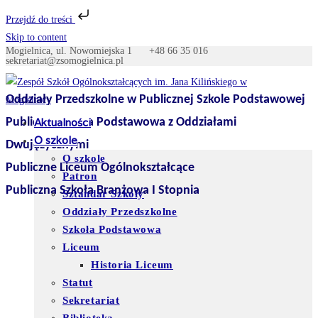
Przejdź do treści
Skip to content
Mogielnica, ul. Nowomiejska 1
+48 66 35 016
sekretariat@zsomogielnica.pl
Oddziały Przedszkolne w Publicznej Szkole Podstawowej
Publiczna Szkoła Podstawowa z Oddziałami
Aktualności
O szkole
Dwujęzycznymi
O szkole
Publiczne Liceum Ogólnokształcące
Patron
Publiczna Szkoła Branżowa I Stopnia
Sztandar Szkoły
Oddziały Przedszkolne
Szkoła Podstawowa
Liceum
Historia Liceum
Statut
Sekretariat