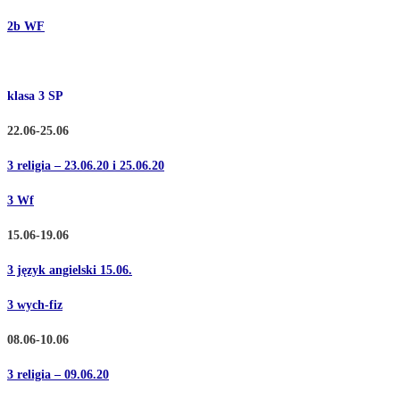
2b WF
klasa 3 SP
22.06-25.06
3 religia – 23.06.20 i 25.06.20
3 Wf
15.06-19.06
3 język angielski 15.06.
3 wych-fiz
08.06-10.06
3 religia – 09.06.20