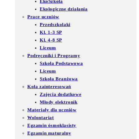
EkoSzkoła
Ekologiczne działania
Prace uczniów
Przedszkolaki
Kl. 1-3 SP
Kl. 4-8 SP
Liceum
Podręczniki i Programy
Szkoła Podstawowa
Liceum
Szkoła Branżowa
Koła zainteresowań
Zajęcia dodatkowe
Młody elektronik
Materiały dla uczniów
Wolontariat
Egzamin ósmoklasisty
Egzamin maturalny