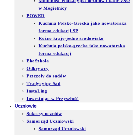
Mobilność edukacyjna uczniów i kadr ZSO
w Mogielnicy
POWER
Kuchnia Polsko-Grecka jako nowatorska
forma edukacji SP
Różne kraje-jedno środowisko
Kuchnia polsko-grecka jako nowatorska
forma edukacji
EkoSzkoła
Odkrywcy
Pszczoły do sadów
Tradycyjny Sad
InstaLing
Inwestując w Przyszłość
Uczniowie
Sukcesy uczniów
Samorząd Uczniowski
Samorząd Uczniowski