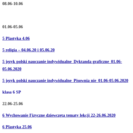
08.06-10.06
01.06-05.06
5 Plastyka 4.06
5 religia – 04.06.20 i 05.06.20
5 język polski nauczanie indywidualne_Dyktanda graficzne_01.06-
05.06.2020
5 język polski nauczanie indywidualne_Pisownia nie_01.06-05.06.2020
klasa 6 SP
22.06-25.06
6 Wychowanie Fizyczne dziewczęta tematy lekcji 22-26.06.2020
6 Plastyka 25.06