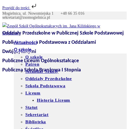
Przejdź do treści
Mogielnica, ul. Nowomiejska 1
+48 66 35 016
Skip
sekretariat@zsomogielnica.pl
to
content
Oddziały Przedszkolne w Publicznej Szkole Podstawowej
Publiczna Szkoła Podstawowa z Oddziałami
Aktualności
O szkole
Dwujęzycznymi
O szkole
Publiczne Liceum Ogólnokształcące
Patron
Publiczna Szkoła Branżowa I Stopnia
Sztandar Szkoły
Oddziały Przedszkolne
Szkoła Podstawowa
Liceum
Historia Liceum
Statut
Sekretariat
Biblioteka