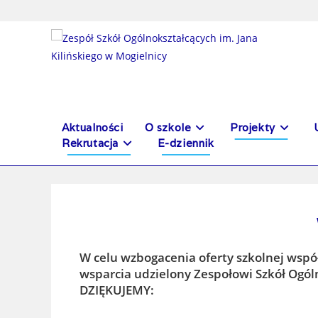
do
treści
Aktualności
O szkole
Projekty
Rekrutacja
E-dziennik
W celu wzbogacenia oferty szkolnej wspó
wsparcia udzielony Zespołowi Szkół Ogóln
DZIĘKUJEMY: