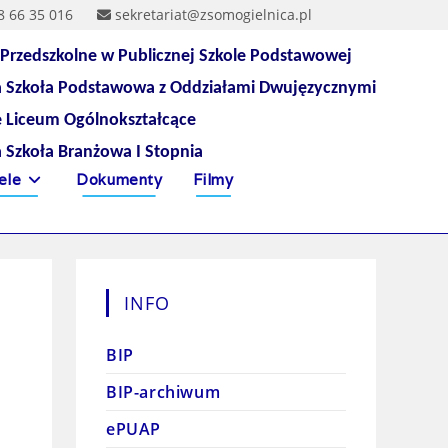
8 66 35 016
sekretariat@zsomogielnica.pl
 Przedszkolne w Publicznej Szkole Podstawowej
a Szkoła Podstawowa z Oddziałami Dwujęzycznymi
e Liceum Ogólnokształcące
a Szkoła Branżowa I Stopnia
ele
Dokumenty
Filmy
INFO
BIP
BIP-archiwum
ePUAP