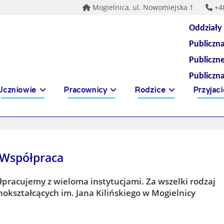
Mogielnica, ul. Nowomiejska 1
+4
Oddziały
Publiczn
Publiczn
Publiczn
Uczniowie
Pracownicy
Rodzice
Przyjaci
Współpraca
łpracujemy z wieloma instytucjami. Za wszelki rodzaj
okształcących im. Jana Kilińskiego w Mogielnicy