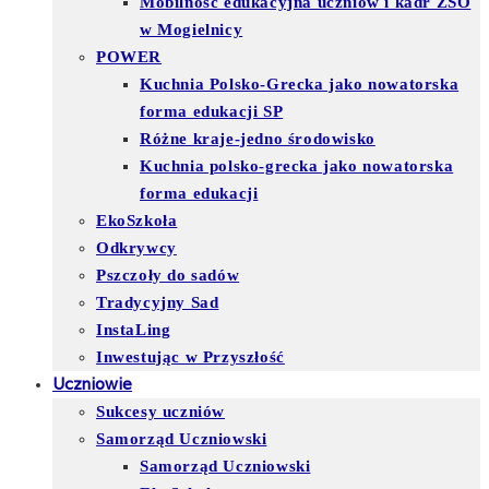
Mobilność edukacyjna uczniów i kadr ZSO
w Mogielnicy
POWER
Kuchnia Polsko-Grecka jako nowatorska
forma edukacji SP
Różne kraje-jedno środowisko
Kuchnia polsko-grecka jako nowatorska
forma edukacji
EkoSzkoła
Odkrywcy
Pszczoły do sadów
Tradycyjny Sad
InstaLing
Inwestując w Przyszłość
Uczniowie
Sukcesy uczniów
Samorząd Uczniowski
Samorząd Uczniowski