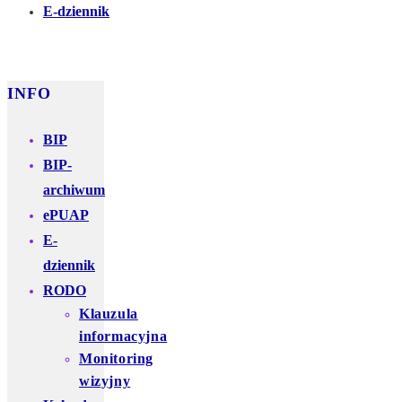
E-dziennik
INFO
BIP
BIP-
archiwum
ePUAP
E-
dziennik
RODO
Klauzula
informacyjna
Monitoring
wizyjny