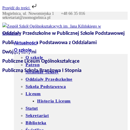
Przejdź do treści
Mogielnica, ul. Nowomiejska 1
+48 66 35 016
Skip
sekretariat@zsomogielnica.pl
to
content
Oddziały Przedszkolne w Publicznej Szkole Podstawowej
Publiczna Szkoła Podstawowa z Oddziałami
Aktualności
O szkole
Dwujęzycznymi
O szkole
Publiczne Liceum Ogólnokształcące
Patron
Publiczna Szkoła Branżowa I Stopnia
Sztandar Szkoły
Oddziały Przedszkolne
Szkoła Podstawowa
Liceum
Historia Liceum
Statut
Sekretariat
Biblioteka