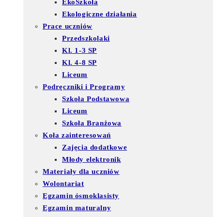
EkoSzkoła
Ekologiczne działania
Prace uczniów
Przedszkolaki
Kl. 1-3 SP
Kl. 4-8 SP
Liceum
Podręczniki i Programy
Szkoła Podstawowa
Liceum
Szkoła Branżowa
Koła zainteresowań
Zajęcia dodatkowe
Młody elektronik
Materiały dla uczniów
Wolontariat
Egzamin ósmoklasisty
Egzamin maturalny