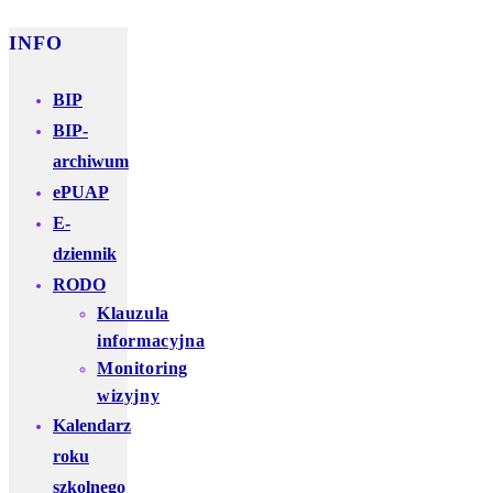
INFO
BIP
BIP-
archiwum
ePUAP
E-
dziennik
RODO
Klauzula
informacyjna
Monitoring
wizyjny
Kalendarz
roku
szkolnego