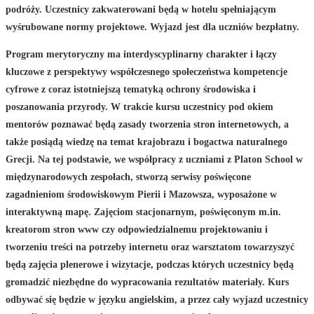
podróży. Uczestnicy zakwaterowani będą w hotelu spełniającym
wyśrubowane normy projektowe. Wyjazd jest dla uczniów bezpłatny.
Program merytoryczny ma interdyscyplinarny charakter i łączy
kluczowe z perspektywy współczesnego społeczeństwa kompetencje
cyfrowe z coraz istotniejszą tematyką ochrony środowiska i
poszanowania przyrody. W trakcie kursu uczestnicy pod okiem
mentorów poznawać będą zasady tworzenia stron internetowych, a
także posiądą wiedzę na temat krajobrazu i bogactwa naturalnego
Grecji. Na tej podstawie, we współpracy z uczniami z Platon School w
międzynarodowych zespołach, stworzą serwisy poświęcone
zagadnieniom środowiskowym Pierii i Mazowsza, wyposażone w
interaktywną mapę. Zajęciom stacjonarnym, poświęconym m.in.
kreatorom stron www czy odpowiedzialnemu projektowaniu i
tworzeniu treści na potrzeby internetu oraz warsztatom towarzyszyć
będą zajęcia plenerowe i wizytacje, podczas których uczestnicy będą
gromadzić niezbędne do wypracowania rezultatów materiały. Kurs
odbywać się będzie w języku angielskim, a przez cały wyjazd uczestnicy