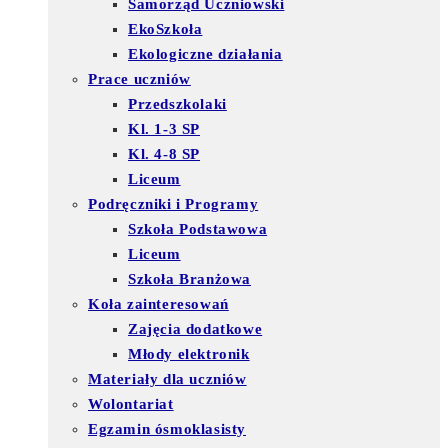
Samorząd Uczniowski
EkoSzkoła
Ekologiczne działania
Prace uczniów
Przedszkolaki
Kl. 1-3 SP
Kl. 4-8 SP
Liceum
Podręczniki i Programy
Szkoła Podstawowa
Liceum
Szkoła Branżowa
Koła zainteresowań
Zajęcia dodatkowe
Młody elektronik
Materiały dla uczniów
Wolontariat
Egzamin ósmoklasisty