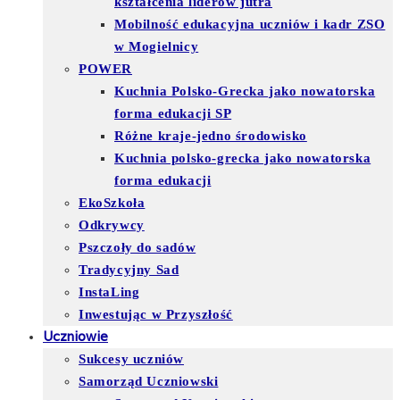
kształcenia liderów jutra
Mobilność edukacyjna uczniów i kadr ZSO
w Mogielnicy
POWER
Kuchnia Polsko-Grecka jako nowatorska
forma edukacji SP
Różne kraje-jedno środowisko
Kuchnia polsko-grecka jako nowatorska
forma edukacji
EkoSzkoła
Odkrywcy
Pszczoły do sadów
Tradycyjny Sad
InstaLing
Inwestując w Przyszłość
Uczniowie
Sukcesy uczniów
Samorząd Uczniowski