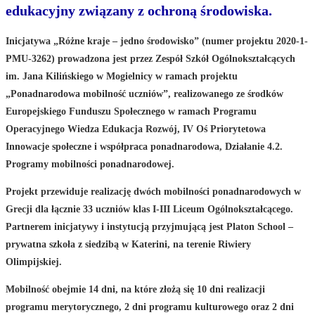
edukacyjny związany z ochroną środowiska.
Inicjatywa „Różne kraje – jedno środowisko” (numer projektu 2020-1-
PMU-3262) prowadzona jest przez Zespół Szkół Ogólnokształcących
im. Jana Kilińskiego w Mogielnicy w ramach projektu
„Ponadnarodowa mobilność uczniów”, realizowanego ze środków
Europejskiego Funduszu Społecznego w ramach Programu
Operacyjnego Wiedza Edukacja Rozwój, IV Oś Priorytetowa
Innowacje społeczne i współpraca ponadnarodowa, Działanie 4.2.
Programy mobilności ponadnarodowej.
Projekt przewiduje realizację dwóch mobilności ponadnarodowych w
Grecji dla łącznie 33 uczniów klas I-III Liceum Ogólnokształcącego.
Partnerem inicjatywy i instytucją przyjmującą jest Platon School –
prywatna szkoła z siedzibą w Katerini, na terenie Riwiery
Olimpijskiej.
Mobilność obejmie 14 dni, na które złożą się 10 dni realizacji
programu merytorycznego, 2 dni programu kulturowego oraz 2 dni