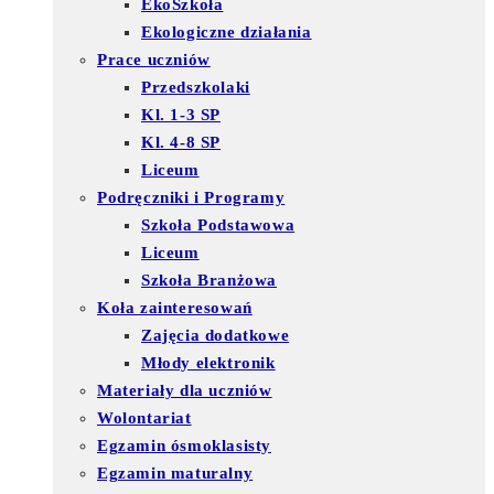
EkoSzkoła
Ekologiczne działania
Prace uczniów
Przedszkolaki
Kl. 1-3 SP
Kl. 4-8 SP
Liceum
Podręczniki i Programy
Szkoła Podstawowa
Liceum
Szkoła Branżowa
Koła zainteresowań
Zajęcia dodatkowe
Młody elektronik
Materiały dla uczniów
Wolontariat
Egzamin ósmoklasisty
Egzamin maturalny