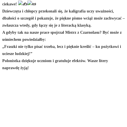
ciekawe!
Dziewczęta i chłopcy przekonali się, że kaligrafia uczy uważności,
dbałości o szczegół i pokazuje, że piękne pismo wciąż może zachwycać –
zwłaszcza wtedy, gdy łączy się je z literacką klasyką.
A gdyby tak na nasze prace spojrzał Mistrz z Czarnolasu? Być może z
uśmiechem powiedziałby:
„Fraszki nie tylko pisać trzeba, lecz i pięknie kreślić – ku pożytkowi i
uciesze ludzkiej!”
Polonistka dziękuje uczniom i gratuluje efektów. Wasze litery
naprawdę żyją!