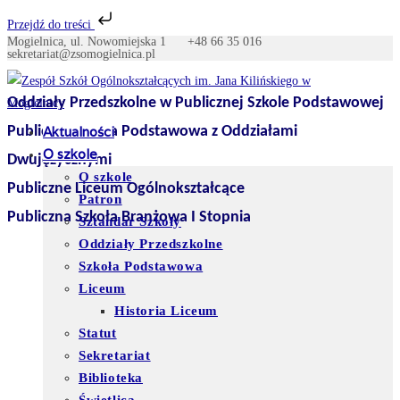
Przejdź do treści
Mogielnica, ul. Nowomiejska 1
+48 66 35 016
Skip
sekretariat@zsomogielnica.pl
to
content
Oddziały Przedszkolne w Publicznej Szkole Podstawowej
Publiczna Szkoła Podstawowa z Oddziałami
Aktualności
O szkole
Dwujęzycznymi
O szkole
Publiczne Liceum Ogólnokształcące
Patron
Publiczna Szkoła Branżowa I Stopnia
Sztandar Szkoły
Oddziały Przedszkolne
Szkoła Podstawowa
Liceum
Historia Liceum
Statut
Sekretariat
Biblioteka