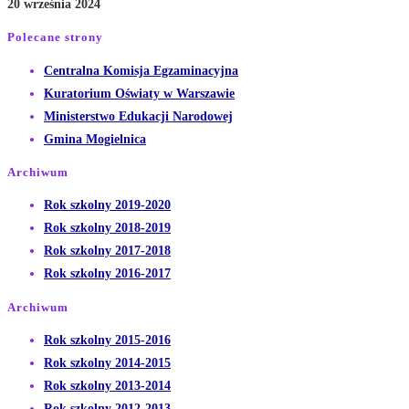
20 września 2024
Polecane strony
Opens
Centralna Komisja Egzaminacyjna
Opens
in
Kuratorium Oświaty w Warszawie
Opens
in
a
Ministerstwo Edukacji Narodowej
Opens
in
a
new
Gmina Mogielnica
in
a
new
tab
Archiwum
a
new
tab
Opens
Rok szkolny 2019-2020
new
tab
in
Opens
Rok szkolny 2018-2019
tab
a
in
Opens
Rok szkolny 2017-2018
new
a
in
Opens
Rok szkolny 2016-2017
tab
new
a
in
Archiwum
tab
new
a
Opens
Rok szkolny 2015-2016
tab
new
in
Opens
Rok szkolny 2014-2015
tab
a
in
Opens
Rok szkolny 2013-2014
new
a
in
Opens
Rok szkolny 2012-2013