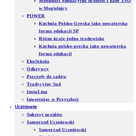
Mobilność edukacyjna uczniów i kadr ZSO
w Mogielnicy
POWER
Kuchnia Polsko-Grecka jako nowatorska
forma edukacji SP
Różne kraje-jedno środowisko
Kuchnia polsko-grecka jako nowatorska
forma edukacji
EkoSzkoła
Odkrywcy
Pszczoły do sadów
Tradycyjny Sad
InstaLing
Inwestując w Przyszłość
Uczniowie
Sukcesy uczniów
Samorząd Uczniowski
Samorząd Uczniowski