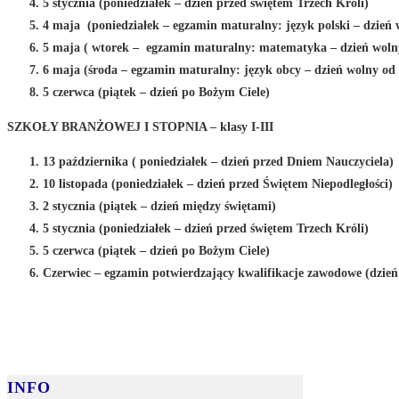
5 stycznia (poniedziałek – dzień przed świętem Trzech Króli)
4 maja (poniedziałek – egzamin maturalny: język polski – dzień w
5 maja ( wtorek – egzamin maturalny: matematyka – dzień wolny 
6 maja (środa – egzamin maturalny: język obcy – dzień wolny od z
5 czerwca (piątek – dzień po Bożym Ciele)
SZKOŁY BRANŻOWEJ I STOPNIA – klasy I-III
13 października ( poniedziałek – dzień przed Dniem Nauczyciela)
10 listopada (poniedziałek – dzień przed Świętem Niepodległości)
2 stycznia (piątek – dzień między świętami)
5 stycznia (poniedziałek – dzień przed świętem Trzech Króli)
5 czerwca (piątek – dzień po Bożym Ciele)
Czerwiec – egzamin potwierdzający kwalifikacje zawodowe (dzień
INFO