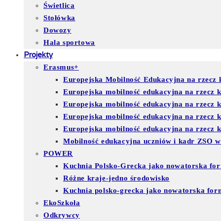
Świetlica
Stołówka
Dowozy
Hala sportowa
Projekty
Erasmus+
Europejska Mobilność Edukacyjna na rzecz k
Europejska mobilność edukacyjna na rzecz 
Europejska mobilność edukacyjna na rzecz 
Europejska mobilność edukacyjna na rzecz
Europejska mobilność edukacyjna na rzecz ks
Mobilność edukacyjna uczniów i kadr ZSO w
POWER
Kuchnia Polsko-Grecka jako nowatorska for
Różne kraje-jedno środowisko
Kuchnia polsko-grecka jako nowatorska for
EkoSzkoła
Odkrywcy