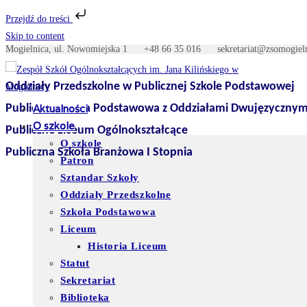
Przejdź do treści
Skip to content
Mogielnica, ul. Nowomiejska 1
+48 66 35 016
sekretariat@zso
Oddziały Przedszkolne w Publicznej Szkole Podstawowej
Publiczna Szkoła Podstawowa z Oddziałami Dwujęzycznym
Aktualności
O szkole
Publiczne Liceum Ogólnokształcące
O szkole
Publiczna Szkoła Branżowa I Stopnia
Patron
Sztandar Szkoły
Oddziały Przedszkolne
Szkoła Podstawowa
Liceum
Historia Liceum
Statut
Sekretariat
Biblioteka