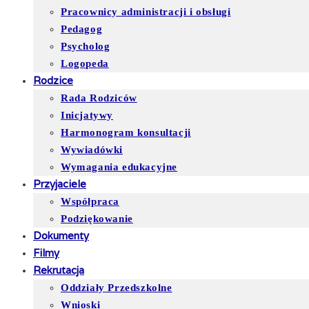
Pracownicy administracji i obsługi
Pedagog
Psycholog
Logopeda
Rodzice
Rada Rodziców
Inicjatywy
Harmonogram konsultacji
Wywiadówki
Wymagania edukacyjne
Przyjaciele
Współpraca
Podziękowanie
Dokumenty
Filmy
Rekrutacja
Oddziały Przedszkolne
Wnioski