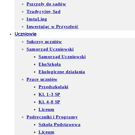
Pszczoły do sadów
Tradycyjny Sad
InstaLing
Inwestując w Przyszłość
Uczniowie
Sukcesy uczniów
Samorząd Uczniowski
Samorząd Uczniowski
EkoSzkoła
Ekologiczne działania
Prace uczniów
Przedszkolaki
Kl. 1-3 SP
Kl. 4-8 SP
Liceum
Podręczniki i Programy
Szkoła Podstawowa
Liceum