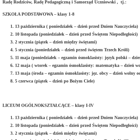
Radę Rodziców, Radę Pedagogiczną i Samorząd Uczniowski , tj.:
SZKOŁA PODSTAWOWA – klasy 1-8
13 października ( poniedziałek – dzień przed Dniem Nauczyciela)
10 listopada (poniedziałek – dzień przed Świętem Niepodległości)
2 stycznia (piątek – dzień między świętami)
5 stycznia (poniedziałek – dzień przed świętem Trzech Króli)
11 maja (poniedziałek – egzamin ósmoklasisty: język polski – dzi
12 maja ( wtorek – egzamin ósmoklasisty: matematyka – dzień wo
13 maja (środa – egzamin ósmoklasisty: jęz. obcy – dzień wolny o
5 czerwca (piątek – dzień po Bożym Ciele)
LICEUM OGÓLNOKSZTAŁCĄCE – klasy I-IV
13 października ( poniedziałek – dzień przed Dniem Nauczyciela)
10 listopada (poniedziałek – dzień przed Świętem Niepodległości)
2 stycznia (piątek – dzień między świętami)