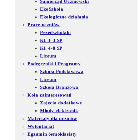
Samorząd Uczniowski
EkoSzkoła
Ekologiczne działania
Prace uczniów
Przedszkolaki
Kl. 1-3 SP
Kl. 4-8 SP
Liceum
Podręczniki i Programy
Szkoła Podstawowa
Liceum
Szkoła Branżowa
Koła zainteresowań
Zajęcia dodatkowe
Młody elektronik
Materiały dla uczniów
Wolontariat
Egzamin ósmoklasisty