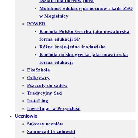
kształcenia liderów jutra
Mobilność edukacyjna uczniów i kadr ZSO
w Mogielnicy
POWER
Kuchnia Polsko-Grecka jako nowatorska
forma edukacji SP
Różne kraje-jedno środowisko
Kuchnia polsko-grecka jako nowatorska
forma edukacji
EkoSzkoła
Odkrywcy
Pszczoły do sadów
Tradycyjny Sad
InstaLing
Inwestując w Przyszłość
Uczniowie
Sukcesy uczniów
Samorząd Uczniowski