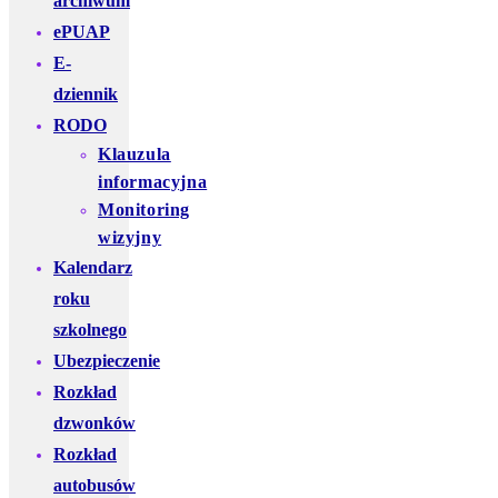
archiwum
ePUAP
E-
dziennik
RODO
Klauzula
informacyjna
Monitoring
wizyjny
Kalendarz
roku
szkolnego
Ubezpieczenie
Rozkład
dzwonków
Rozkład
autobusów