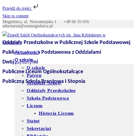
Przejdź do treści
Skip to content
Mogielnica, ul. Nowomiejska 1
+48 66 35 016
sekretariat@zsomogielnica.pl
Oddziały Przedszkolne w Publicznej Szkole Podstawowej
Publiczna Szkoła Podstawowa z Oddziałami
Aktualności
O szkole
Dwujęzycznymi
O szkole
Publiczne Liceum Ogólnokształcące
Patron
Publiczna Szkoła Branżowa I Stopnia
Sztandar Szkoły
Oddziały Przedszkolne
Szkoła Podstawowa
Liceum
Historia Liceum
Statut
Sekretariat