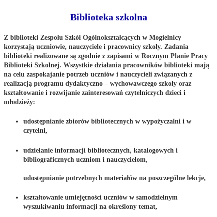
Biblioteka szkolna
Z biblioteki Zespołu Szkół Ogólnokształcących w Mogielnicy
korzystają uczniowie, nauczyciele i pracownicy szkoły. Zadania
biblioteki realizowane są zgodnie z zapisami w Rocznym Planie Pracy
Biblioteki Szkolnej. Wszystkie działania pracowników biblioteki mają
na celu zaspokajanie potrzeb uczniów i nauczycieli związanych z
realizacją programu dydaktyczno – wychowawczego szkoły oraz
kształtowanie i rozwijanie zainteresowań czytelniczych dzieci i
młodzieży:
udostępnianie zbiorów bibliotecznych w wypożyczalni i w
czytelni,
udzielanie informacji bibliotecznych, katalogowych i
bibliograficznych uczniom i nauczycielom,
udostępnianie potrzebnych materiałów na poszczególne lekcje,
kształtowanie umiejętności uczniów w samodzielnym
wyszukiwaniu informacji na określony temat,