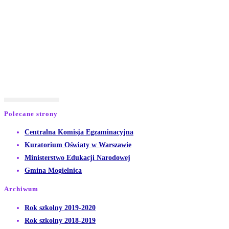
Polecane strony
Opens
Centralna Komisja Egzaminacyjna
Opens
in
Kuratorium Oświaty w Warszawie
Opens
in
a
Ministerstwo Edukacji Narodowej
Opens
in
a
new
Gmina Mogielnica
in
a
new
tab
Archiwum
a
new
tab
Opens
Rok szkolny 2019-2020
new
tab
in
Opens
Rok szkolny 2018-2019
tab