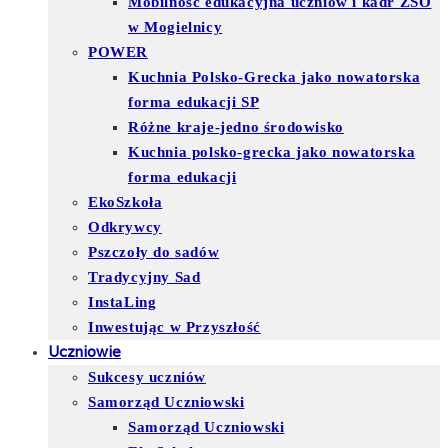
Mobilność edukacyjna uczniów i kadr ZSO
w Mogielnicy
POWER
Kuchnia Polsko-Grecka jako nowatorska
forma edukacji SP
Różne kraje-jedno środowisko
Kuchnia polsko-grecka jako nowatorska
forma edukacji
EkoSzkoła
Odkrywcy
Pszczoły do sadów
Tradycyjny Sad
InstaLing
Inwestując w Przyszłość
Uczniowie
Sukcesy uczniów
Samorząd Uczniowski
Samorząd Uczniowski