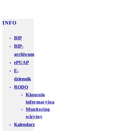
INFO
BIP
BIP-
archiwum
ePUAP
E-
dziennik
RODO
Klauzula
informacyjna
Monitoring
wizyjny
Kalendarz