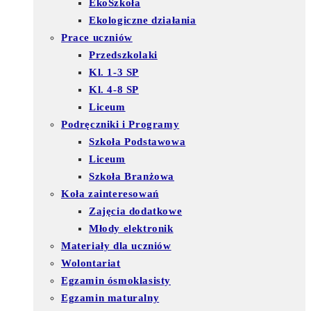
EkoSzkoła
Ekologiczne działania
Prace uczniów
Przedszkolaki
Kl. 1-3 SP
Kl. 4-8 SP
Liceum
Podręczniki i Programy
Szkoła Podstawowa
Liceum
Szkoła Branżowa
Koła zainteresowań
Zajęcia dodatkowe
Młody elektronik
Materiały dla uczniów
Wolontariat
Egzamin ósmoklasisty
Egzamin maturalny