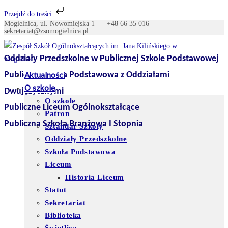
Przejdź do treści
Mogielnica, ul. Nowomiejska 1
+48 66 35 016
Skip
sekretariat@zsomogielnica.pl
to
content
Oddziały Przedszkolne w Publicznej Szkole Podstawowej
Publiczna Szkoła Podstawowa z Oddziałami
Aktualności
O szkole
Dwujęzycznymi
O szkole
Publiczne Liceum Ogólnokształcące
Patron
Publiczna Szkoła Branżowa I Stopnia
Sztandar Szkoły
Oddziały Przedszkolne
Szkoła Podstawowa
Liceum
Historia Liceum
Statut
Sekretariat
Biblioteka