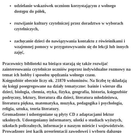
udzielanie wskazówek uczniom korzystającym z wolnego
dostępu do półek,
rozwijanie kultury czytelniczej przez doradztwo w wyborach
czytelniczych,
zachęcanie dzieci do nawiązywania kontaktu z rówieśnikami i
wzajemnej pomocy w przygotowywaniu się do lekcji lub innych
zajęć,
Pracownicy biblioteki na bieżąco starają się także rozwijać
zainteresowania czytelnicze uczniów poprzez indywidualne rozmowy na
temat ich hobby i sposobu spędzania wolnego czasu.
Księgozbiór obecnie liczy ok. 21870 woluminów. Na liczbę tę składają
się księgi posegregowane na działy tematyczne: baśnie i wiersze dla
dzieci, biologia, chemia, etyka, fizyka, geografia, historia, księgozbiór
podręczny, lektury, literatura dla dzieci, literatura młodzieżowa,
literatura piękna, matematyka, muzyka, pedagogika i psychologia,
religia, sztuka, teoria literatury.
Gromadzone i udostępniane są płyty CD z adaptacjami lektur
szkolnych. Udostępniamy informatory, ulotki o studiach wyższych,
szkołach policealnych, informacje o naszym mieście i województwie.
Prowadzony jest kącik preorientacji zawodowej i wyboru dalszego