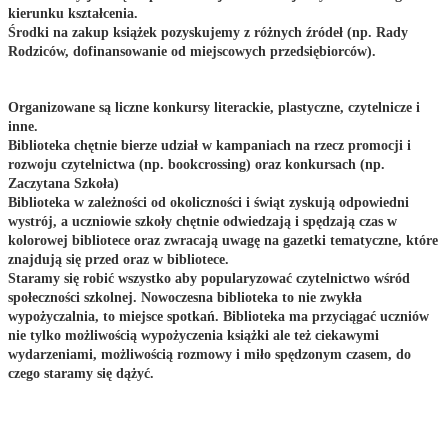
kierunku kształcenia.
Środki na zakup książek pozyskujemy z różnych źródeł (np. Rady
Rodziców, dofinansowanie od miejscowych przedsiębiorców).
Organizowane są liczne konkursy literackie, plastyczne, czytelnicze i
inne.
Biblioteka chętnie bierze udział w kampaniach na rzecz promocji i
rozwoju czytelnictwa (np. bookcrossing) oraz konkursach (np.
Zaczytana Szkoła)
Biblioteka w zależności od okoliczności i świąt zyskują odpowiedni
wystrój, a uczniowie szkoły chętnie odwiedzają i spędzają czas w
kolorowej bibliotece oraz zwracają uwagę na gazetki tematyczne, które
znajdują się przed oraz w bibliotece.
Staramy się robić wszystko aby popularyzować czytelnictwo wśród
społeczności szkolnej. Nowoczesna biblioteka to nie zwykła
wypożyczalnia, to miejsce spotkań. Biblioteka ma przyciągać uczniów
nie tylko możliwością wypożyczenia książki ale też ciekawymi
wydarzeniami, możliwością rozmowy i miło spędzonym czasem, do
czego staramy się dążyć.