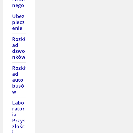
nego
Ubez
piecz
enie
Rozkł
ad
dzwo
nków
Rozkł
ad
auto
busó
w
Labo
rator
ia
Przys
złośc
i