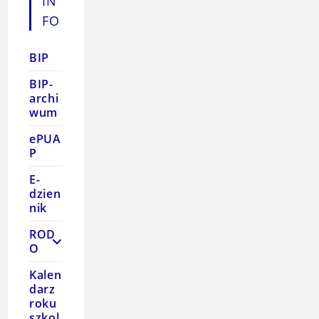
IN
FO
BIP
BIP-
archi
wum
ePUA
P
E-
dzien
nik
ROD
O
Kalen
darz
roku
szkol