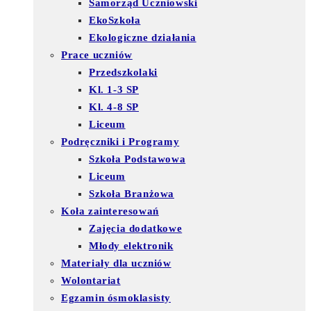
Samorząd Uczniowski
EkoSzkoła
Ekologiczne działania
Prace uczniów
Przedszkolaki
Kl. 1-3 SP
Kl. 4-8 SP
Liceum
Podręczniki i Programy
Szkoła Podstawowa
Liceum
Szkoła Branżowa
Koła zainteresowań
Zajęcia dodatkowe
Młody elektronik
Materiały dla uczniów
Wolontariat
Egzamin ósmoklasisty