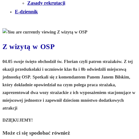
Zasady rekrutacji
E-dziennik
Z wizytą w OSP
04.05 swoje święto obchodził św. Florian czyli patron strażaków. Z tej
okazji przedszkolaki i uczniowie klas 0a i 0b odwiedzili miejscową
jednostkę OSP. Spotkali się z komendantem Panem Janem Bilskim,
który dokładnie opowiedział na czym polega praca strażaka,
zaprezentował dwa wozy strażackie z ich wyposażeniem stacjonujące w
miejscowej jednostce i zapewnił dzieciom mnóstwo dodatkowych
atrakcji
DZIĘKUJEMY!
Może ci się spodobać również