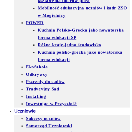
kształcenia liderów jutra
Mobilność edukacyjna uczniów i kadr ZSO
w Mogielnicy
POWER
Kuchnia Polsko-Grecka jako nowatorska
forma edukacji SP
Różne kraje-jedno środowisko
Kuchnia polsko-grecka jako nowatorska
forma edukacji
EkoSzkoła
Odkrywcy
Pszczoły do sadów
Tradycyjny Sad
InstaLing
Inwestując w Przyszłość
Uczniowie
Sukcesy uczniów
Samorząd Uczniowski