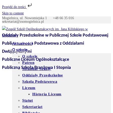
Przejdź do treści
Skip to content
Mogielnica, ul. Nowomiejska 1
+48 66 35 016
sekretariat@zsomogielnica.pl
Oddziały Przedszkolne w Publicznej Szkole Podstawowej
Publiczna Szkoła Podstawowa z Oddziałami
Aktualności
O szkole
Dwujęzycznymi
O szkole
Publiczne Liceum Ogólnokształcące
Patron
Publiczna Szkoła Branżowa I Stopnia
Sztandar Szkoły
Oddziały Przedszkolne
Szkoła Podstawowa
Liceum
Historia Liceum
Statut
Sekretariat