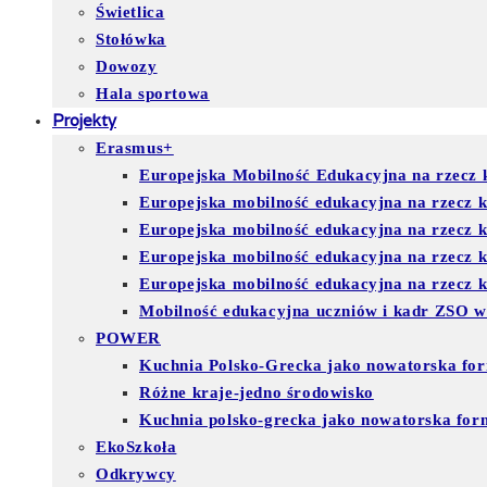
Świetlica
Stołówka
Dowozy
Hala sportowa
Projekty
Erasmus+
Europejska Mobilność Edukacyjna na rzecz k
Europejska mobilność edukacyjna na rzecz 
Europejska mobilność edukacyjna na rzecz 
Europejska mobilność edukacyjna na rzecz
Europejska mobilność edukacyjna na rzecz ks
Mobilność edukacyjna uczniów i kadr ZSO w
POWER
Kuchnia Polsko-Grecka jako nowatorska for
Różne kraje-jedno środowisko
Kuchnia polsko-grecka jako nowatorska for
EkoSzkoła
Odkrywcy