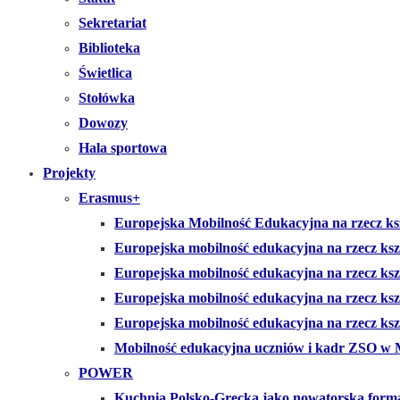
Sekretariat
Biblioteka
Świetlica
Stołówka
Dowozy
Hala sportowa
Projekty
Erasmus+
Europejska Mobilność Edukacyjna na rzecz ksz
Europejska mobilność edukacyjna na rzecz ks
Europejska mobilność edukacyjna na rzecz ks
Europejska mobilność edukacyjna na rzecz k
Europejska mobilność edukacyjna na rzecz kszt
Mobilność edukacyjna uczniów i kadr ZSO w 
POWER
Kuchnia Polsko-Grecka jako nowatorska form