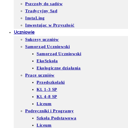
Pszczoły do sadów
Tradycyjny Sad
InstaLing
Inwestując w Przyszłość
Uczniowie
Sukcesy uczniów
Samorząd Uczniowski
Samorząd Uczniowski
EkoSzkoła
Ekologiczne działania
Prace uczniów
Przedszkolaki
Kl. 1-3 SP
Kl. 4-8 SP
Liceum
Podręczniki i Programy
Szkoła Podstawowa
Liceum