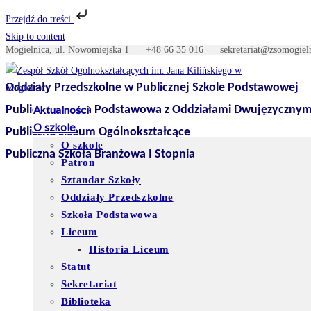
Przejdź do treści
Skip to content
Mogielnica, ul. Nowomiejska 1
+48 66 35 016
sekretariat@zso
Oddziały Przedszkolne w Publicznej Szkole Podstawowej
Publiczna Szkoła Podstawowa z Oddziałami Dwujęzycznym
Aktualności
O szkole
Publiczne Liceum Ogólnokształcące
O szkole
Publiczna Szkoła Branżowa I Stopnia
Patron
Sztandar Szkoły
Oddziały Przedszkolne
Szkoła Podstawowa
Liceum
Historia Liceum
Statut
Sekretariat
Biblioteka