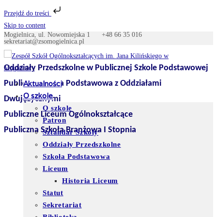
Przejdź do treści
Skip to content
Mogielnica, ul. Nowomiejska 1
+48 66 35 016
sekretariat@zsomogielnica.pl
Oddziały Przedszkolne w Publicznej Szkole Podstawowej
Publiczna Szkoła Podstawowa z Oddziałami
Aktualności
O szkole
Dwujęzycznymi
O szkole
Publiczne Liceum Ogólnokształcące
Patron
Publiczna Szkoła Branżowa I Stopnia
Sztandar Szkoły
Oddziały Przedszkolne
Szkoła Podstawowa
Liceum
Historia Liceum
Statut
Sekretariat