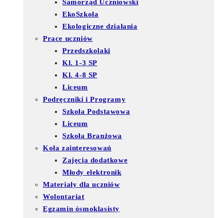
Samorząd Uczniowski
EkoSzkoła
Ekologiczne działania
Prace uczniów
Przedszkolaki
Kl. 1-3 SP
Kl. 4-8 SP
Liceum
Podręczniki i Programy
Szkoła Podstawowa
Liceum
Szkoła Branżowa
Koła zainteresowań
Zajęcia dodatkowe
Młody elektronik
Materiały dla uczniów
Wolontariat
Egzamin ósmoklasisty