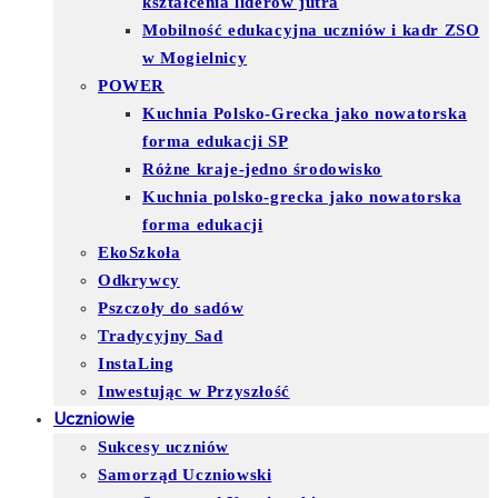
kształcenia liderów jutra
Mobilność edukacyjna uczniów i kadr ZSO
w Mogielnicy
POWER
Kuchnia Polsko-Grecka jako nowatorska
forma edukacji SP
Różne kraje-jedno środowisko
Kuchnia polsko-grecka jako nowatorska
forma edukacji
EkoSzkoła
Odkrywcy
Pszczoły do sadów
Tradycyjny Sad
InstaLing
Inwestując w Przyszłość
Uczniowie
Sukcesy uczniów
Samorząd Uczniowski