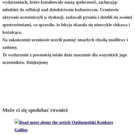
wydarzeniach, które kształtowały naszą społeczność, zachęcając
młodzież do refleksji nad dziedzictwem kulturowym. Uczniowie
aktywnie uczestniczyli w dyskusji, zadawali pytania i dzielili się swoimi
spostrzeżeniami, co sprawiło, że lekcja okazała się niezwykle ciekawa i
kształcąca.
Na zakończenie uczniowie uczcili pamięć zmarłych chwilą modlitwy i
zadumy.
To wydarzenie z pewnością miało duże znaczenie dla wszystkich jego
uczestników. Dziękujemy
Może ci się spodobać również