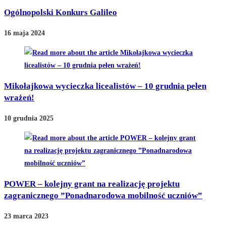
Ogólnopolski Konkurs Galileo
16 maja 2024
Mikołajkowa wycieczka licealistów – 10 grudnia pełen
wrażeń!
10 grudnia 2025
POWER – kolejny grant na realizację projektu
zagranicznego ”Ponadnarodowa mobilność uczniów”
23 marca 2023