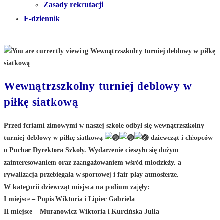
Zasady rekrutacji
E-dziennik
Wewnątrzszkolny turniej deblowy w
piłkę siatkową
Przed feriami zimowymi w naszej szkole odbył się wewnątrzszkolny
turniej deblowy w piłkę siatkową
dziewcząt i chłopców
o Puchar Dyrektora Szkoły. Wydarzenie cieszyło się dużym
zainteresowaniem oraz zaangażowaniem wśród młodzieży, a
rywalizacja przebiegała w sportowej i fair play atmosferze.
W kategorii dziewcząt miejsca na podium zajęły:
I miejsce – Popis Wiktoria i Lipiec Gabriela
II miejsce – Muranowicz Wiktoria i Kurcińska Julia