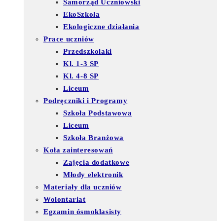
Samorząd Uczniowski
EkoSzkoła
Ekologiczne działania
Prace uczniów
Przedszkolaki
Kl. 1-3 SP
Kl. 4-8 SP
Liceum
Podręczniki i Programy
Szkoła Podstawowa
Liceum
Szkoła Branżowa
Koła zainteresowań
Zajęcia dodatkowe
Młody elektronik
Materiały dla uczniów
Wolontariat
Egzamin ósmoklasisty