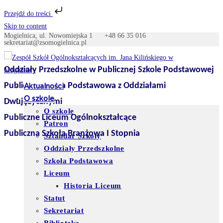
Przejdź do treści
Skip to content
Mogielnica, ul. Nowomiejska 1
+48 66 35 016
sekretariat@zsomogielnica.pl
Oddziały Przedszkolne w Publicznej Szkole Podstawowej
Publiczna Szkoła Podstawowa z Oddziałami
Aktualności
O szkole
Dwujęzycznymi
O szkole
Publiczne Liceum Ogólnokształcące
Patron
Publiczna Szkoła Branżowa I Stopnia
Sztandar Szkoły
Oddziały Przedszkolne
Szkoła Podstawowa
Liceum
Historia Liceum
Statut
Sekretariat