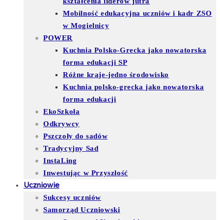
kształcenia liderów jutra
Mobilność edukacyjna uczniów i kadr ZSO
w Mogielnicy
POWER
Kuchnia Polsko-Grecka jako nowatorska
forma edukacji SP
Różne kraje-jedno środowisko
Kuchnia polsko-grecka jako nowatorska
forma edukacji
EkoSzkoła
Odkrywcy
Pszczoły do sadów
Tradycyjny Sad
InstaLing
Inwestując w Przyszłość
Uczniowie
Sukcesy uczniów
Samorząd Uczniowski