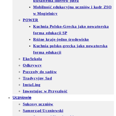
kształcenia liderów jutra
Mobilność edukacyjna uczniów i kadr ZSO
w Mogielnicy
POWER
Kuchnia Polsko-Grecka jako nowatorska
forma edukacji SP
Różne kraje-jedno środowisko
Kuchnia polsko-grecka jako nowatorska
forma edukacji
EkoSzkoła
Odkrywcy
Pszczoły do sadów
Tradycyjny Sad
InstaLing
Inwestując w Przyszłość
Uczniowie
Sukcesy uczniów
Samorząd Uczniowski