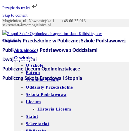
Przejdź do treści
Skip to content
Mogielnica, ul. Nowomiejska 1
+48 66 35 016
sekretariat@zsomogielnica.pl
Oddziały Przedszkolne w Publicznej Szkole Podstawowej
Publiczna Szkoła Podstawowa z Oddziałami
Aktualności
O szkole
Dwujęzycznymi
O szkole
Publiczne Liceum Ogólnokształcące
Patron
Publiczna Szkoła Branżowa I Stopnia
Sztandar Szkoły
Oddziały Przedszkolne
Szkoła Podstawowa
Liceum
Historia Liceum
Statut
Sekretariat