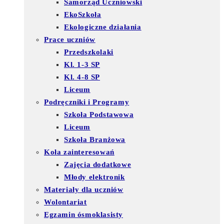
Samorząd Uczniowski
EkoSzkoła
Ekologiczne działania
Prace uczniów
Przedszkolaki
Kl. 1-3 SP
Kl. 4-8 SP
Liceum
Podręczniki i Programy
Szkoła Podstawowa
Liceum
Szkoła Branżowa
Koła zainteresowań
Zajęcia dodatkowe
Młody elektronik
Materiały dla uczniów
Wolontariat
Egzamin ósmoklasisty