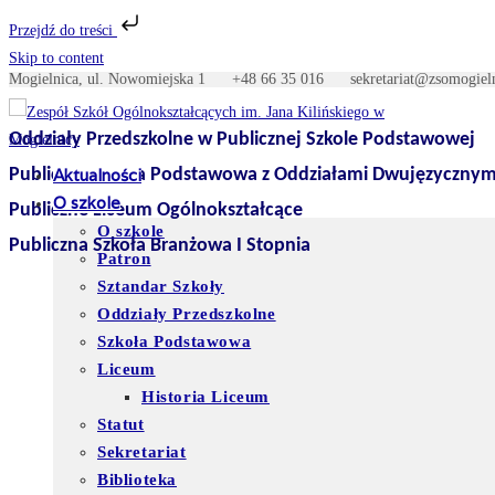
Przejdź do treści
Skip to content
Mogielnica, ul. Nowomiejska 1
+48 66 35 016
sekretariat@zso
Oddziały Przedszkolne w Publicznej Szkole Podstawowej
Publiczna Szkoła Podstawowa z Oddziałami Dwujęzycznym
Aktualności
O szkole
Publiczne Liceum Ogólnokształcące
O szkole
Publiczna Szkoła Branżowa I Stopnia
Patron
Sztandar Szkoły
Oddziały Przedszkolne
Szkoła Podstawowa
Liceum
Historia Liceum
Statut
Sekretariat
Biblioteka