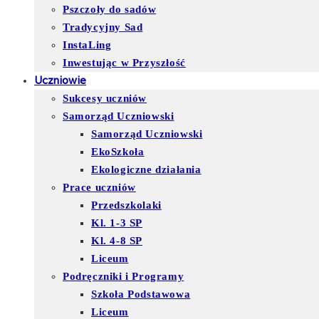
Pszczoły do sadów
Tradycyjny Sad
InstaLing
Inwestując w Przyszłość
Uczniowie
Sukcesy uczniów
Samorząd Uczniowski
Samorząd Uczniowski
EkoSzkoła
Ekologiczne działania
Prace uczniów
Przedszkolaki
Kl. 1-3 SP
Kl. 4-8 SP
Liceum
Podręczniki i Programy
Szkoła Podstawowa
Liceum