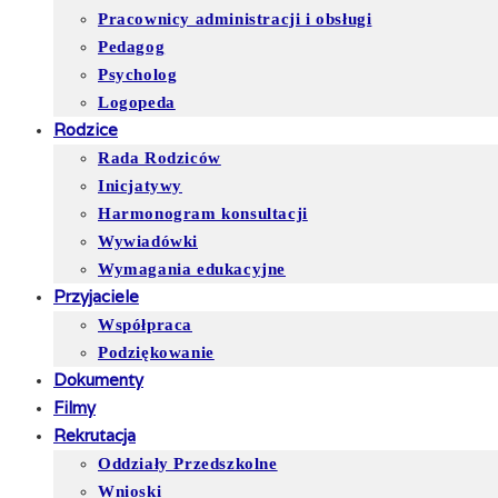
Pracownicy administracji i obsługi
Pedagog
Psycholog
Logopeda
Rodzice
Rada Rodziców
Inicjatywy
Harmonogram konsultacji
Wywiadówki
Wymagania edukacyjne
Przyjaciele
Współpraca
Podziękowanie
Dokumenty
Filmy
Rekrutacja
Oddziały Przedszkolne
Wnioski