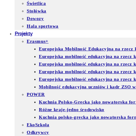
Świetlica
Stołówka
Dowozy
Hala sportowa
Projekty
Erasmus+
Europejska Mobilność Edukacyjna na rzecz k
Europejska mobilność edukacyjna na rzecz 
Europejska mobilność edukacyjna na rzecz 
Europejska mobilność edukacyjna na rzecz
Europejska mobilność edukacyjna na rzecz ks
Mobilność edukacyjna uczniów i kadr ZSO w
POWER
Kuchnia Polsko-Grecka jako nowatorska for
Różne kraje-jedno środowisko
Kuchnia polsko-grecka jako nowatorska for
EkoSzkoła
Odkrywcy