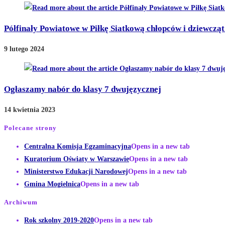
Półfinały Powiatowe w Piłkę Siatkową chłopców i dziewczą
9 lutego 2024
Ogłaszamy nabór do klasy 7 dwujęzycznej
14 kwietnia 2023
Polecane strony
Centralna Komisja Egzaminacyjna
Opens in a new tab
Kuratorium Oświaty w Warszawie
Opens in a new tab
Ministerstwo Edukacji Narodowej
Opens in a new tab
Gmina Mogielnica
Opens in a new tab
Archiwum
Rok szkolny 2019-2020
Opens in a new tab