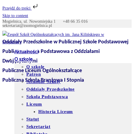
Przejdź do treści
Skip to content
Mogielnica, ul. Nowomiejska 1
+48 66 35 016
sekretariat@zsomogielnica.pl
Oddziały Przedszkolne w Publicznej Szkole Podstawowej
Publiczna Szkoła Podstawowa z Oddziałami
Aktualności
O szkole
Dwujęzycznymi
O szkole
Publiczne Liceum Ogólnokształcące
Patron
Publiczna Szkoła Branżowa I Stopnia
Sztandar Szkoły
Oddziały Przedszkolne
Szkoła Podstawowa
Liceum
Historia Liceum
Statut
Sekretariat