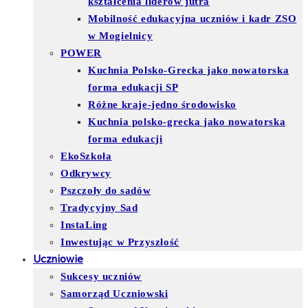
kształcenia liderów jutra
Mobilność edukacyjna uczniów i kadr ZSO
w Mogielnicy
POWER
Kuchnia Polsko-Grecka jako nowatorska
forma edukacji SP
Różne kraje-jedno środowisko
Kuchnia polsko-grecka jako nowatorska
forma edukacji
EkoSzkoła
Odkrywcy
Pszczoły do sadów
Tradycyjny Sad
InstaLing
Inwestując w Przyszłość
Uczniowie
Sukcesy uczniów
Samorząd Uczniowski