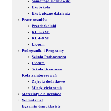
Samorząd Uczniowski
EkoSzkoła
Ekologiczne działania
Prace uczniów
Przedszkolaki
Kl. 1-3 SP
Kl. 4-8 SP
Liceum
Podręczniki i Programy
Szkoła Podstawowa
Liceum
Szkoła Branżowa
Koła zainteresowań
Zajęcia dodatkowe
Młody elektronik
Materiały dla uczniów
Wolontariat
Egzamin ósmoklasisty