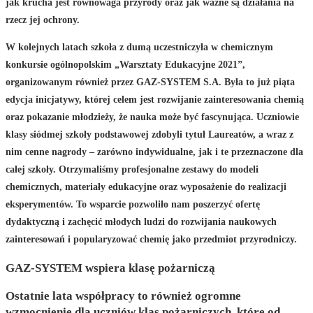
jak krucha jest równowaga przyrody oraz jak ważne są działania na
rzecz jej ochrony.
W kolejnych latach szkoła z dumą uczestniczyła w chemicznym
konkursie ogólnopolskim „Warsztaty Edukacyjne 2021”,
organizowanym również przez GAZ-SYSTEM S.A. Była to już piąta
edycja inicjatywy, której celem jest rozwijanie zainteresowania chemią
oraz pokazanie młodzieży, że nauka może być fascynująca. Uczniowie
klasy siódmej szkoły podstawowej zdobyli tytuł Laureatów, a wraz z
nim cenne nagrody – zarówno indywidualne, jak i te przeznaczone dla
całej szkoły. Otrzymaliśmy profesjonalne zestawy do modeli
chemicznych, materiały edukacyjne oraz wyposażenie do realizacji
eksperymentów. To wsparcie pozwoliło nam poszerzyć ofertę
dydaktyczną i zachęcić młodych ludzi do rozwijania naukowych
zainteresowań i popularyzować chemię jako przedmiot przyrodniczy.
GAZ-SYSTEM wspiera klasę pożarniczą
Ostatnie lata współpracy to również ogromne
wzmocnienie dla uczniów klas pożarniczych, które od