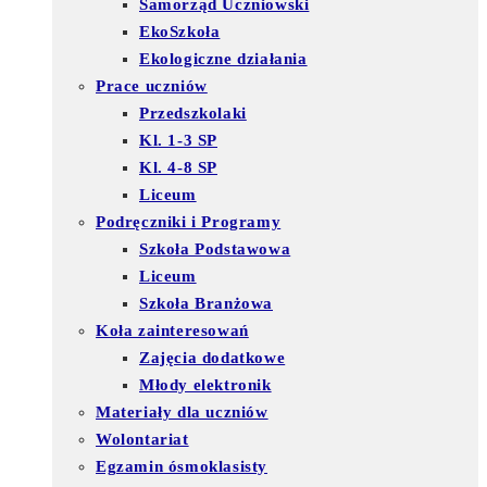
Samorząd Uczniowski
EkoSzkoła
Ekologiczne działania
Prace uczniów
Przedszkolaki
Kl. 1-3 SP
Kl. 4-8 SP
Liceum
Podręczniki i Programy
Szkoła Podstawowa
Liceum
Szkoła Branżowa
Koła zainteresowań
Zajęcia dodatkowe
Młody elektronik
Materiały dla uczniów
Wolontariat
Egzamin ósmoklasisty