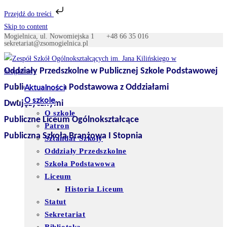
Przejdź do treści
Skip to content
Mogielnica, ul. Nowomiejska 1
+48 66 35 016
sekretariat@zsomogielnica.pl
Oddziały Przedszkolne w Publicznej Szkole Podstawowej
Publiczna Szkoła Podstawowa z Oddziałami
Aktualności
O szkole
Dwujęzycznymi
O szkole
Publiczne Liceum Ogólnokształcące
Patron
Publiczna Szkoła Branżowa I Stopnia
Sztandar Szkoły
Oddziały Przedszkolne
Szkoła Podstawowa
Liceum
Historia Liceum
Statut
Sekretariat