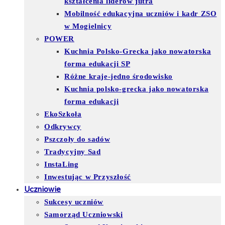
kształcenia liderów jutra
Mobilność edukacyjna uczniów i kadr ZSO
w Mogielnicy
POWER
Kuchnia Polsko-Grecka jako nowatorska
forma edukacji SP
Różne kraje-jedno środowisko
Kuchnia polsko-grecka jako nowatorska
forma edukacji
EkoSzkoła
Odkrywcy
Pszczoły do sadów
Tradycyjny Sad
InstaLing
Inwestując w Przyszłość
Uczniowie
Sukcesy uczniów
Samorząd Uczniowski