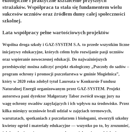
ekologiczne i praktyczne kształcenie przyszłych
strażaków. Współpraca ta stała się fundamentem wielu
sukcesów uczniów oraz źródłem dumy całej społeczności
szkolnej.
Lata współpracy pełne wartościowych projektów
Wspólna droga szkoły i GAZ-SYSTEM S.A. to przede wszystkim liczne
inicjatywy edukacyjne, których celem było rozwijanie pasji uczniów
oraz wspieranie nowoczesnej edukacji. Do najważniejszych
przedsięwzięć można zaliczyć projekt ekologiczny „Pszczoły do sadów –
program ochrony i promocji pszczelarstwa w gminie Mogielnica”,
który w 2020 roku zdobył tytuł Laureata w Konkursie Fundusz
Naturalnej Energii organizowanym przez GAZ-SYSTEM. Projekt
autorstwa pani dyrektor Małgorzaty Tabor zwrócił uwagę jury na
wagę ochrony owadów zapylających i ich wpływu na środowisko. Przez
kilka miesięcy uczniowie brali udział w zajęciach terenowych,
warsztatach, spotkaniach z pszczelarzem i biologami, stworzyli szkolny
kwietny ogród i materiały edukacyjne — wszystko po to, by zrozumieć,