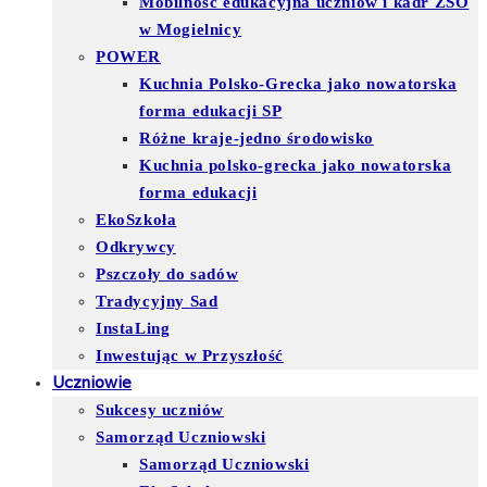
Mobilność edukacyjna uczniów i kadr ZSO
w Mogielnicy
POWER
Kuchnia Polsko-Grecka jako nowatorska
forma edukacji SP
Różne kraje-jedno środowisko
Kuchnia polsko-grecka jako nowatorska
forma edukacji
EkoSzkoła
Odkrywcy
Pszczoły do sadów
Tradycyjny Sad
InstaLing
Inwestując w Przyszłość
Uczniowie
Sukcesy uczniów
Samorząd Uczniowski
Samorząd Uczniowski