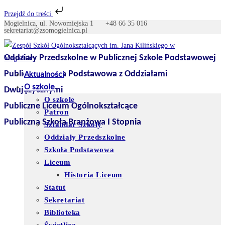
Przejdź do treści
Mogielnica, ul. Nowomiejska 1
+48 66 35 016
Skip
sekretariat@zsomogielnica.pl
to
content
Oddziały Przedszkolne w Publicznej Szkole Podstawowej
Publiczna Szkoła Podstawowa z Oddziałami
Aktualności
O szkole
Dwujęzycznymi
O szkole
Publiczne Liceum Ogólnokształcące
Patron
Publiczna Szkoła Branżowa I Stopnia
Sztandar Szkoły
Oddziały Przedszkolne
Szkoła Podstawowa
Liceum
Historia Liceum
Statut
Sekretariat
Biblioteka