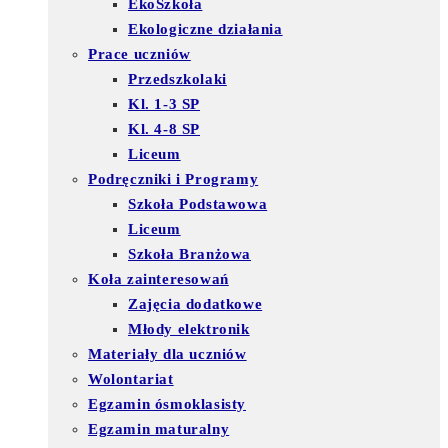
EkoSzkoła
Ekologiczne działania
Prace uczniów
Przedszkolaki
Kl. 1-3 SP
Kl. 4-8 SP
Liceum
Podręczniki i Programy
Szkoła Podstawowa
Liceum
Szkoła Branżowa
Koła zainteresowań
Zajęcia dodatkowe
Młody elektronik
Materiały dla uczniów
Wolontariat
Egzamin ósmoklasisty
Egzamin maturalny