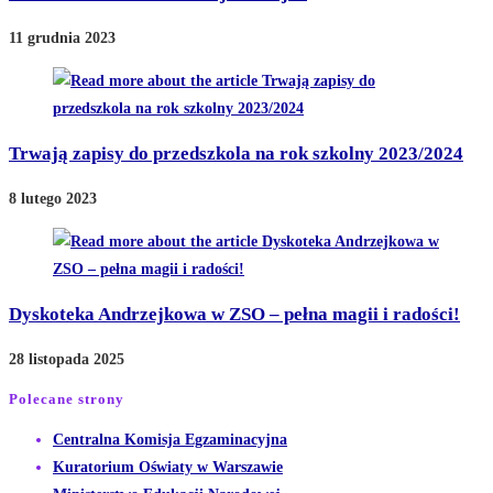
11 grudnia 2023
Trwają zapisy do przedszkola na rok szkolny 2023/2024
8 lutego 2023
Dyskoteka Andrzejkowa w ZSO – pełna magii i radości!
28 listopada 2025
Polecane strony
Opens
Centralna Komisja Egzaminacyjna
Opens
in
Kuratorium Oświaty w Warszawie