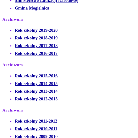
Opens
in
a
Ministerstwo Edukacji Narodowej
Opens
in
a
new
Gmina Mogielnica
in
a
new
tab
Archiwum
a
new
tab
Opens
Rok szkolny 2019-2020
new
tab
in
Opens
Rok szkolny 2018-2019
tab
a
in
Opens
Rok szkolny 2017-2018
new
a
in
Opens
Rok szkolny 2016-2017
tab
new
a
in
Archiwum
tab
new
a
Opens
Rok szkolny 2015-2016
tab
new
in
Opens
Rok szkolny 2014-2015
tab
a
in
Opens
Rok szkolny 2013-2014
new
a
in
Opens
Rok szkolny 2012-2013
tab
new
a
in
Archiwum
tab
new
a
Opens
Rok szkolny 2011-2012
tab
new
in
Opens
Rok szkolny 2010-2011
tab
a
in
Opens
Rok szkolny 2009-2010