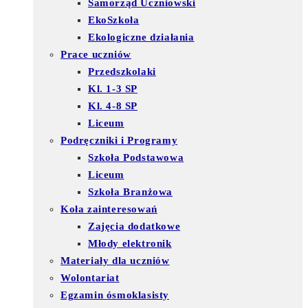
Samorząd Uczniowski
EkoSzkoła
Ekologiczne działania
Prace uczniów
Przedszkolaki
Kl. 1-3 SP
Kl. 4-8 SP
Liceum
Podręczniki i Programy
Szkoła Podstawowa
Liceum
Szkoła Branżowa
Koła zainteresowań
Zajęcia dodatkowe
Młody elektronik
Materiały dla uczniów
Wolontariat
Egzamin ósmoklasisty