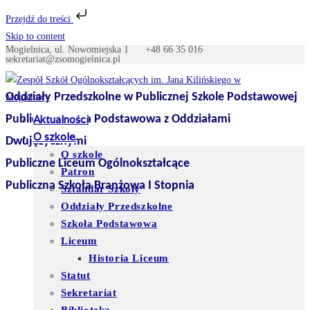
Przejdź do treści
Skip to content
Mogielnica, ul. Nowomiejska 1
+48 66 35 016
sekretariat@zsomogielnica.pl
Oddziały Przedszkolne w Publicznej Szkole Podstawowej
Publiczna Szkoła Podstawowa z Oddziałami
Aktualności
O szkole
Dwujęzycznymi
O szkole
Publiczne Liceum Ogólnokształcące
Patron
Publiczna Szkoła Branżowa I Stopnia
Sztandar Szkoły
Oddziały Przedszkolne
Szkoła Podstawowa
Liceum
Historia Liceum
Statut
Sekretariat