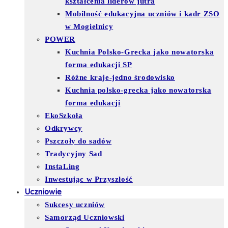
kształcenia liderów jutra
Mobilność edukacyjna uczniów i kadr ZSO
w Mogielnicy
POWER
Kuchnia Polsko-Grecka jako nowatorska
forma edukacji SP
Różne kraje-jedno środowisko
Kuchnia polsko-grecka jako nowatorska
forma edukacji
EkoSzkoła
Odkrywcy
Pszczoły do sadów
Tradycyjny Sad
InstaLing
Inwestując w Przyszłość
Uczniowie
Sukcesy uczniów
Samorząd Uczniowski