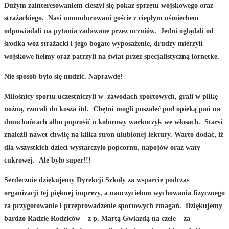
Dużym zainteresowaniem cieszył się pokaz sprzętu wojskowego oraz
strażackiego. Nasi umundurowani goście z ciepłym uśmiechem
odpowiadali na pytania zadawane przez uczniów. Jedni oglądali od
środka wóz strażacki i jego bogate wyposażenie, drudzy mierzyli
wojskowe hełmy oraz patrzyli na świat przez specjalistyczną lornetkę.
Nie sposób było się nudzić. Naprawdę!
Miłośnicy sportu uczestniczyli w zawodach sportowych, grali w piłkę
nożną, rzucali do kosza itd. Chętni mogli poszaleć pod opieką pań na
dmuchańcach albo poprosić o kolorowy warkoczyk we włosach. Starsi
znaleźli nawet chwilę na kilka stron ulubionej lektury. Warto dodać, iż
dla wszystkich dzieci wystarczyło popcornu, napojów oraz waty
cukrowej. Ale było super!!!
Serdecznie dziękujemy Dyrekcji Szkoły za wsparcie podczas
organizacji tej pięknej imprezy, a nauczycielom wychowania fizycznego
za przygotowanie i przeprowadzenie sportowych zmagań. Dziękujemy
bardzo Radzie Rodziców – z p. Martą Gwiazdą na czele – za