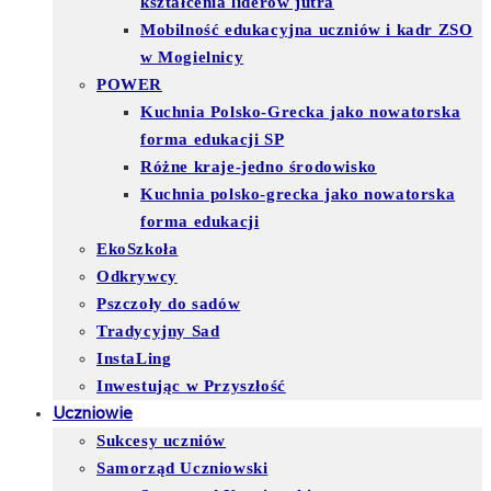
kształcenia liderów jutra
Mobilność edukacyjna uczniów i kadr ZSO
w Mogielnicy
POWER
Kuchnia Polsko-Grecka jako nowatorska
forma edukacji SP
Różne kraje-jedno środowisko
Kuchnia polsko-grecka jako nowatorska
forma edukacji
EkoSzkoła
Odkrywcy
Pszczoły do sadów
Tradycyjny Sad
InstaLing
Inwestując w Przyszłość
Uczniowie
Sukcesy uczniów
Samorząd Uczniowski