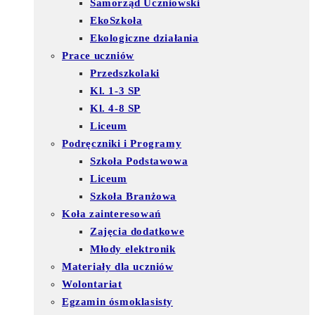
Samorząd Uczniowski
EkoSzkoła
Ekologiczne działania
Prace uczniów
Przedszkolaki
Kl. 1-3 SP
Kl. 4-8 SP
Liceum
Podręczniki i Programy
Szkoła Podstawowa
Liceum
Szkoła Branżowa
Koła zainteresowań
Zajęcia dodatkowe
Młody elektronik
Materiały dla uczniów
Wolontariat
Egzamin ósmoklasisty