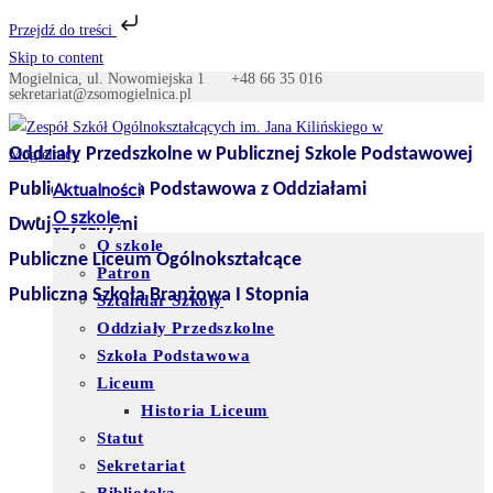
Przejdź do treści
Skip to content
Mogielnica, ul. Nowomiejska 1
+48 66 35 016
sekretariat@zsomogielnica.pl
Oddziały Przedszkolne w Publicznej Szkole Podstawowej
Publiczna Szkoła Podstawowa z Oddziałami
Aktualności
O szkole
Dwujęzycznymi
O szkole
Publiczne Liceum Ogólnokształcące
Patron
Publiczna Szkoła Branżowa I Stopnia
Sztandar Szkoły
Oddziały Przedszkolne
Szkoła Podstawowa
Liceum
Historia Liceum
Statut
Sekretariat