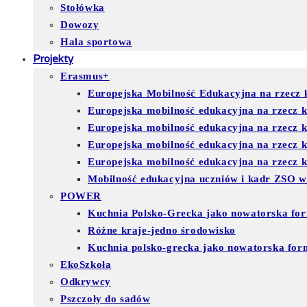
Stołówka
Dowozy
Hala sportowa
Projekty
Erasmus+
Europejska Mobilność Edukacyjna na rzecz k
Europejska mobilność edukacyjna na rzecz 
Europejska mobilność edukacyjna na rzecz 
Europejska mobilność edukacyjna na rzecz
Europejska mobilność edukacyjna na rzecz ks
Mobilność edukacyjna uczniów i kadr ZSO w
POWER
Kuchnia Polsko-Grecka jako nowatorska for
Różne kraje-jedno środowisko
Kuchnia polsko-grecka jako nowatorska for
EkoSzkoła
Odkrywcy
Pszczoły do sadów