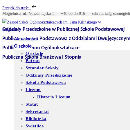
Przejdź do treści
Mogielnica, ul. Nowomiejska 1
+48 66 35 016
sekretariat@zso
Skip
to
Oddziały Przedszkolne w Publicznej Szkole Podstawowej
content
Publiczna Szkoła Podstawowa z Oddziałami Dwujęzycznym
Aktualności
O szkole
Publiczne Liceum Ogólnokształcące
O szkole
Publiczna Szkoła Branżowa I Stopnia
Patron
Sztandar Szkoły
Oddziały Przedszkolne
Szkoła Podstawowa
Liceum
Historia Liceum
Statut
Sekretariat
Biblioteka
Świetlica