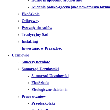
Różne kraje-jedno środowisko
Kuchnia polsko-grecka jako nowatorska forma
EkoSzkoła
Odkrywcy
Pszczoły do sadów
Tradycyjny Sad
InstaLing
Inwestując w Przyszłość
Uczniowie
Sukcesy uczniów
Samorząd Uczniowski
Samorząd Uczniowski
EkoSzkoła
Ekologiczne działania
Prace uczniów
Przedszkolaki