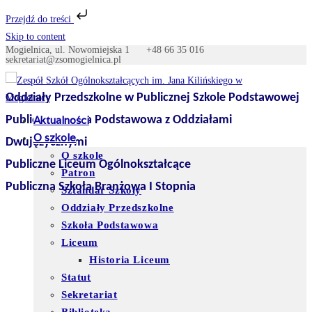
Przejdź do treści
Skip to content
Mogielnica, ul. Nowomiejska 1
+48 66 35 016
sekretariat@zsomogielnica.pl
Oddziały Przedszkolne w Publicznej Szkole Podstawowej
Publiczna Szkoła Podstawowa z Oddziałami
Aktualności
O szkole
Dwujęzycznymi
O szkole
Publiczne Liceum Ogólnokształcące
Patron
Publiczna Szkoła Branżowa I Stopnia
Sztandar Szkoły
Oddziały Przedszkolne
Szkoła Podstawowa
Liceum
Historia Liceum
Statut
Sekretariat