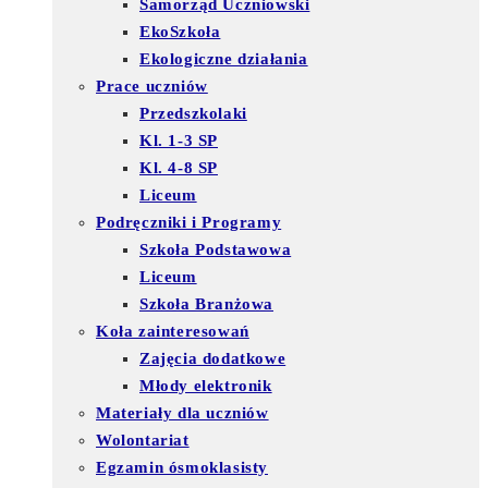
Samorząd Uczniowski
EkoSzkoła
Ekologiczne działania
Prace uczniów
Przedszkolaki
Kl. 1-3 SP
Kl. 4-8 SP
Liceum
Podręczniki i Programy
Szkoła Podstawowa
Liceum
Szkoła Branżowa
Koła zainteresowań
Zajęcia dodatkowe
Młody elektronik
Materiały dla uczniów
Wolontariat
Egzamin ósmoklasisty