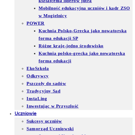
kształcenia liderów jutra
Mobilność edukacyjna uczniów i kadr ZSO
w Mogielnicy
POWER
Kuchnia Polsko-Grecka jako nowatorska
forma edukacji SP
Różne kraje-jedno środowisko
Kuchnia polsko-grecka jako nowatorska
forma edukacji
EkoSzkoła
Odkrywcy
Pszczoły do sadów
Tradycyjny Sad
InstaLing
Inwestując w Przyszłość
Uczniowie
Sukcesy uczniów
Samorząd Uczniowski