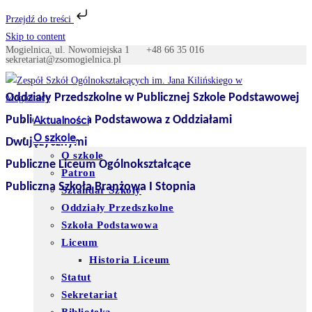
Przejdź do treści
Skip to content
Mogielnica, ul. Nowomiejska 1
+48 66 35 016
sekretariat@zsomogielnica.pl
Oddziały Przedszkolne w Publicznej Szkole Podstawowej
Publiczna Szkoła Podstawowa z Oddziałami
Aktualności
O szkole
Dwujęzycznymi
O szkole
Publiczne Liceum Ogólnokształcące
Patron
Publiczna Szkoła Branżowa I Stopnia
Sztandar Szkoły
Oddziały Przedszkolne
Szkoła Podstawowa
Liceum
Historia Liceum
Statut
Sekretariat