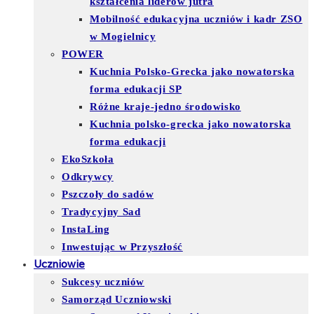
kształcenia liderów jutra
Mobilność edukacyjna uczniów i kadr ZSO
w Mogielnicy
POWER
Kuchnia Polsko-Grecka jako nowatorska
forma edukacji SP
Różne kraje-jedno środowisko
Kuchnia polsko-grecka jako nowatorska
forma edukacji
EkoSzkoła
Odkrywcy
Pszczoły do sadów
Tradycyjny Sad
InstaLing
Inwestując w Przyszłość
Uczniowie
Sukcesy uczniów
Samorząd Uczniowski