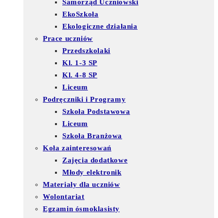
Samorząd Uczniowski
EkoSzkoła
Ekologiczne działania
Prace uczniów
Przedszkolaki
Kl. 1-3 SP
Kl. 4-8 SP
Liceum
Podręczniki i Programy
Szkoła Podstawowa
Liceum
Szkoła Branżowa
Koła zainteresowań
Zajęcia dodatkowe
Młody elektronik
Materiały dla uczniów
Wolontariat
Egzamin ósmoklasisty