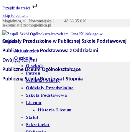
Przejdź do treści
Skip to content
Mogielnica, ul. Nowomiejska 1
+48 66 35 016
sekretariat@zsomogielnica.pl
Oddziały Przedszkolne w Publicznej Szkole Podstawowej
Publiczna Szkoła Podstawowa z Oddziałami
Aktualności
O szkole
Dwujęzycznymi
O szkole
Publiczne Liceum Ogólnokształcące
Patron
Publiczna Szkoła Branżowa I Stopnia
Sztandar Szkoły
Oddziały Przedszkolne
Szkoła Podstawowa
Liceum
Historia Liceum
Statut
Sekretariat