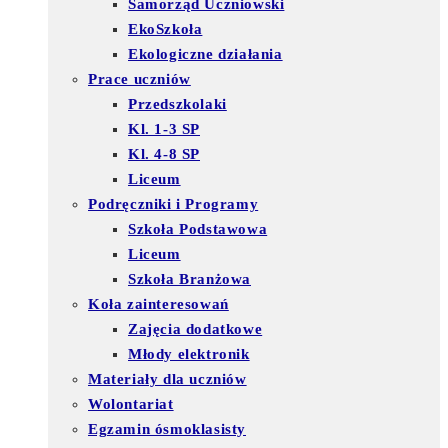
Samorząd Uczniowski
EkoSzkoła
Ekologiczne działania
Prace uczniów
Przedszkolaki
Kl. 1-3 SP
Kl. 4-8 SP
Liceum
Podręczniki i Programy
Szkoła Podstawowa
Liceum
Szkoła Branżowa
Koła zainteresowań
Zajęcia dodatkowe
Młody elektronik
Materiały dla uczniów
Wolontariat
Egzamin ósmoklasisty