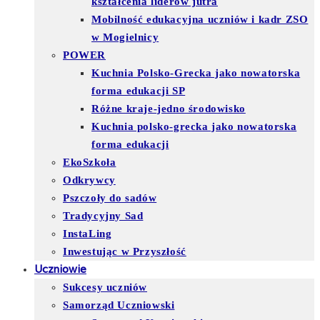
kształcenia liderów jutra
Mobilność edukacyjna uczniów i kadr ZSO
w Mogielnicy
POWER
Kuchnia Polsko-Grecka jako nowatorska
forma edukacji SP
Różne kraje-jedno środowisko
Kuchnia polsko-grecka jako nowatorska
forma edukacji
EkoSzkoła
Odkrywcy
Pszczoły do sadów
Tradycyjny Sad
InstaLing
Inwestując w Przyszłość
Uczniowie
Sukcesy uczniów
Samorząd Uczniowski