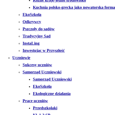
Różne kraje-jedno środowisko
Kuchnia polsko-grecka jako nowatorska forma
EkoSzkoła
Odkrywcy
Pszczoły do sadów
Tradycyjny Sad
InstaLing
Inwestując w Przyszłość
Uczniowie
Sukcesy uczniów
Samorząd Uczniowski
Samorząd Uczniowski
EkoSzkoła
Ekologiczne działania
Prace uczniów
Przedszkolaki