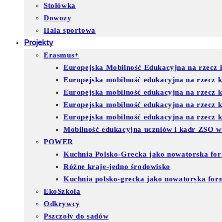
Stołówka
Dowozy
Hala sportowa
Projekty
Erasmus+
Europejska Mobilność Edukacyjna na rzecz k
Europejska mobilność edukacyjna na rzecz 
Europejska mobilność edukacyjna na rzecz 
Europejska mobilność edukacyjna na rzecz
Europejska mobilność edukacyjna na rzecz ks
Mobilność edukacyjna uczniów i kadr ZSO w
POWER
Kuchnia Polsko-Grecka jako nowatorska for
Różne kraje-jedno środowisko
Kuchnia polsko-grecka jako nowatorska for
EkoSzkoła
Odkrywcy
Pszczoły do sadów