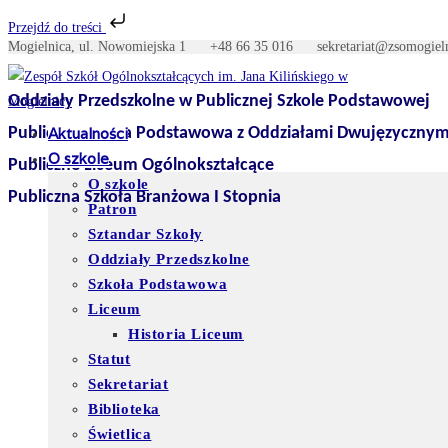
Przejdź do treści
Mogielnica, ul. Nowomiejska 1
+48 66 35 016
sekretariat@zso
Skip
to
Oddziały Przedszkolne w Publicznej Szkole Podstawowej
content
Publiczna Szkoła Podstawowa z Oddziałami Dwujęzycznym
Aktualności
O szkole
Publiczne Liceum Ogólnokształcące
O szkole
Publiczna Szkoła Branżowa I Stopnia
Patron
Sztandar Szkoły
Oddziały Przedszkolne
Szkoła Podstawowa
Liceum
Historia Liceum
Statut
Sekretariat
Biblioteka
Świetlica