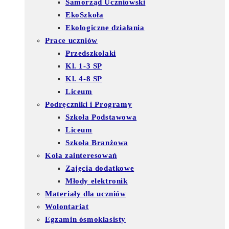
Samorząd Uczniowski
EkoSzkoła
Ekologiczne działania
Prace uczniów
Przedszkolaki
Kl. 1-3 SP
Kl. 4-8 SP
Liceum
Podręczniki i Programy
Szkoła Podstawowa
Liceum
Szkoła Branżowa
Koła zainteresowań
Zajęcia dodatkowe
Młody elektronik
Materiały dla uczniów
Wolontariat
Egzamin ósmoklasisty