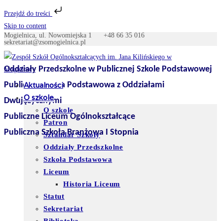
Przejdź do treści
Skip to content
Mogielnica, ul. Nowomiejska 1
+48 66 35 016
sekretariat@zsomogielnica.pl
Oddziały Przedszkolne w Publicznej Szkole Podstawowej
Publiczna Szkoła Podstawowa z Oddziałami
Aktualności
O szkole
Dwujęzycznymi
O szkole
Publiczne Liceum Ogólnokształcące
Patron
Publiczna Szkoła Branżowa I Stopnia
Sztandar Szkoły
Oddziały Przedszkolne
Szkoła Podstawowa
Liceum
Historia Liceum
Statut
Sekretariat