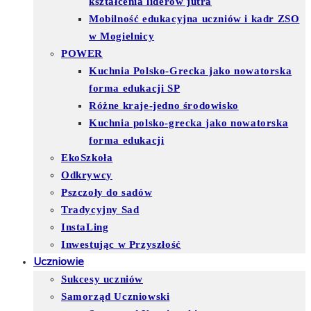
kształcenia liderów jutra
Mobilność edukacyjna uczniów i kadr ZSO
w Mogielnicy
POWER
Kuchnia Polsko-Grecka jako nowatorska
forma edukacji SP
Różne kraje-jedno środowisko
Kuchnia polsko-grecka jako nowatorska
forma edukacji
EkoSzkoła
Odkrywcy
Pszczoły do sadów
Tradycyjny Sad
InstaLing
Inwestując w Przyszłość
Uczniowie
Sukcesy uczniów
Samorząd Uczniowski