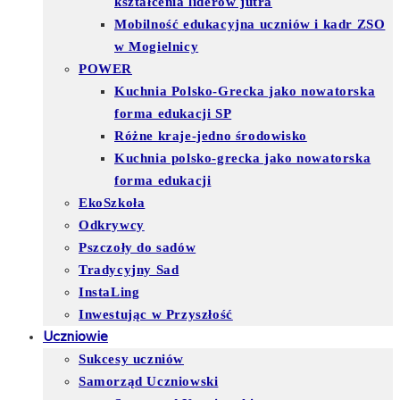
kształcenia liderów jutra
Mobilność edukacyjna uczniów i kadr ZSO
w Mogielnicy
POWER
Kuchnia Polsko-Grecka jako nowatorska
forma edukacji SP
Różne kraje-jedno środowisko
Kuchnia polsko-grecka jako nowatorska
forma edukacji
EkoSzkoła
Odkrywcy
Pszczoły do sadów
Tradycyjny Sad
InstaLing
Inwestując w Przyszłość
Uczniowie
Sukcesy uczniów
Samorząd Uczniowski