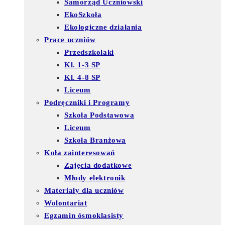
Samorząd Uczniowski
EkoSzkoła
Ekologiczne działania
Prace uczniów
Przedszkolaki
Kl. 1-3 SP
Kl. 4-8 SP
Liceum
Podręczniki i Programy
Szkoła Podstawowa
Liceum
Szkoła Branżowa
Koła zainteresowań
Zajęcia dodatkowe
Młody elektronik
Materiały dla uczniów
Wolontariat
Egzamin ósmoklasisty