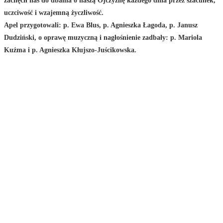
zachęcił nas do dbania o naszą Ojczyznę każdego dnia przez szacunek,
uczciwość i wzajemną życzliwość.
Apel przygotowali: p. Ewa Blus, p. Agnieszka Łagoda, p. Janusz
Dudziński, o oprawę muzyczną i nagłośnienie zadbały: p. Mariola
Kuźma i p. Agnieszka Kłujszo-Juścikowska.