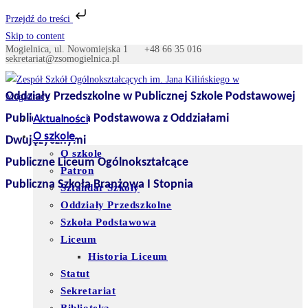
Przejdź do treści
Skip to content
Mogielnica, ul. Nowomiejska 1
+48 66 35 016
sekretariat@zsomogielnica.pl
Oddziały Przedszkolne w Publicznej Szkole Podstawowej
Publiczna Szkoła Podstawowa z Oddziałami
Aktualności
O szkole
Dwujęzycznymi
O szkole
Publiczne Liceum Ogólnokształcące
Patron
Publiczna Szkoła Branżowa I Stopnia
Sztandar Szkoły
Oddziały Przedszkolne
Szkoła Podstawowa
Liceum
Historia Liceum
Statut
Sekretariat