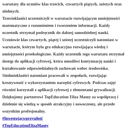
warsztaty dla uczniów klas trzecich, czwartych piątych, szóstych oraz
siódmych.
Trzecioklasiści uczestniczyli w warsztacie rozwijającym umiejętności
matematyczne z rozumieniem i tworzeniem informacji. Każdy
uczestnik otrzymał podręcznik do dalszej samodzielnej nauki.
Uczniowie klas czwartych, piątej i szóstej uczestniczyli natomiast w
warsztacie, którym była gra edukacyjna rozwijająca wiedzę i
umiejętności proekologiczne. Każdy uczestnik tego warsztatu otrzymał
dostęp do aplikacji cyfrowej, która umożliwi kontynuację nauki i
kształtowanie odpowiedzialnych zachowań wobec środowiska.
Siódmioklasiści natomiast pracowali w zespołach, rozwijając
kreatywność z wykorzystaniem narzędzi cyfrowych. Podczas zajęć
również korzystali z aplikacji cyfrowej z elementami grywalizacji.
Dziękujemy partnerowi TopEducation Eliza Masny za wspólpracę i
dzielenie się wiedzą w sposób atrakcyjny i nowoczesny, ale przede
wszystkim profesjonalny.
#Inwestującwprzyszłość
#TopEducationElizaMasny