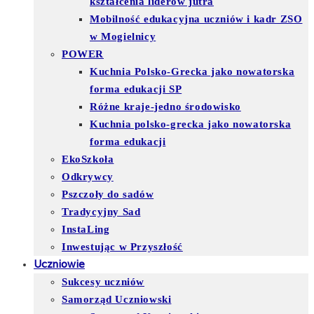
kształcenia liderów jutra
Mobilność edukacyjna uczniów i kadr ZSO
w Mogielnicy
POWER
Kuchnia Polsko-Grecka jako nowatorska
forma edukacji SP
Różne kraje-jedno środowisko
Kuchnia polsko-grecka jako nowatorska
forma edukacji
EkoSzkoła
Odkrywcy
Pszczoły do sadów
Tradycyjny Sad
InstaLing
Inwestując w Przyszłość
Uczniowie
Sukcesy uczniów
Samorząd Uczniowski