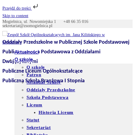
Przejdź do treści
Skip to content
Mogielnica, ul. Nowomiejska 1
+48 66 35 016
sekretariat@zsomogielnica.pl
Oddziały Przedszkolne w Publicznej Szkole Podstawowej
Publiczna Szkoła Podstawowa z Oddziałami
Aktualności
O szkole
Dwujęzycznymi
O szkole
Publiczne Liceum Ogólnokształcące
Patron
Publiczna Szkoła Branżowa I Stopnia
Sztandar Szkoły
Oddziały Przedszkolne
Szkoła Podstawowa
Liceum
Historia Liceum
Statut
Sekretariat