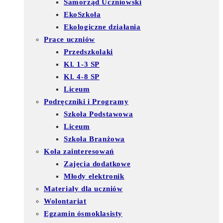
Samorząd Uczniowski
EkoSzkoła
Ekologiczne działania
Prace uczniów
Przedszkolaki
Kl. 1-3 SP
Kl. 4-8 SP
Liceum
Podręczniki i Programy
Szkoła Podstawowa
Liceum
Szkoła Branżowa
Koła zainteresowań
Zajęcia dodatkowe
Młody elektronik
Materiały dla uczniów
Wolontariat
Egzamin ósmoklasisty