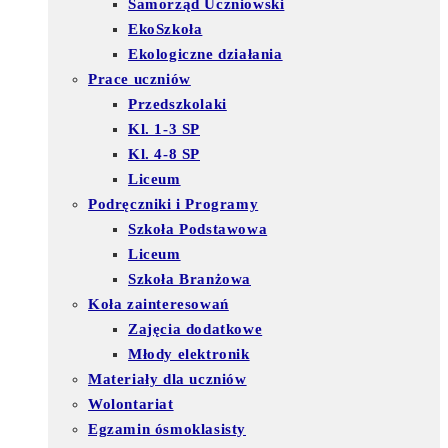
Samorząd Uczniowski
EkoSzkoła
Ekologiczne działania
Prace uczniów
Przedszkolaki
Kl. 1-3 SP
Kl. 4-8 SP
Liceum
Podręczniki i Programy
Szkoła Podstawowa
Liceum
Szkoła Branżowa
Koła zainteresowań
Zajęcia dodatkowe
Młody elektronik
Materiały dla uczniów
Wolontariat
Egzamin ósmoklasisty