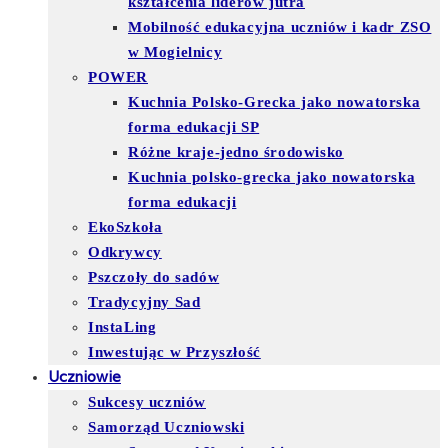
kształcenia liderów jutra
Mobilność edukacyjna uczniów i kadr ZSO
w Mogielnicy
POWER
Kuchnia Polsko-Grecka jako nowatorska
forma edukacji SP
Różne kraje-jedno środowisko
Kuchnia polsko-grecka jako nowatorska
forma edukacji
EkoSzkoła
Odkrywcy
Pszczoły do sadów
Tradycyjny Sad
InstaLing
Inwestując w Przyszłość
Uczniowie
Sukcesy uczniów
Samorząd Uczniowski