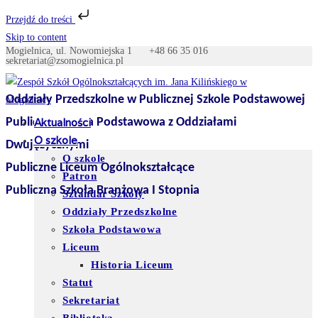
Przejdź do treści
Skip to content
Mogielnica, ul. Nowomiejska 1
+48 66 35 016
sekretariat@zsomogielnica.pl
Oddziały Przedszkolne w Publicznej Szkole Podstawowej
Publiczna Szkoła Podstawowa z Oddziałami
Aktualności
O szkole
Dwujęzycznymi
O szkole
Publiczne Liceum Ogólnokształcące
Patron
Publiczna Szkoła Branżowa I Stopnia
Sztandar Szkoły
Oddziały Przedszkolne
Szkoła Podstawowa
Liceum
Historia Liceum
Statut
Sekretariat