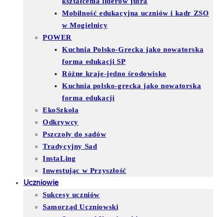
kształcenia liderów jutra
Mobilność edukacyjna uczniów i kadr ZSO
w Mogielnicy
POWER
Kuchnia Polsko-Grecka jako nowatorska
forma edukacji SP
Różne kraje-jedno środowisko
Kuchnia polsko-grecka jako nowatorska
forma edukacji
EkoSzkoła
Odkrywcy
Pszczoły do sadów
Tradycyjny Sad
InstaLing
Inwestując w Przyszłość
Uczniowie
Sukcesy uczniów
Samorząd Uczniowski