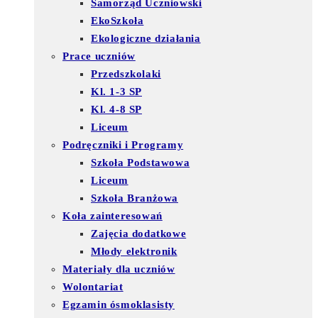
Samorząd Uczniowski
EkoSzkoła
Ekologiczne działania
Prace uczniów
Przedszkolaki
Kl. 1-3 SP
Kl. 4-8 SP
Liceum
Podręczniki i Programy
Szkoła Podstawowa
Liceum
Szkoła Branżowa
Koła zainteresowań
Zajęcia dodatkowe
Młody elektronik
Materiały dla uczniów
Wolontariat
Egzamin ósmoklasisty