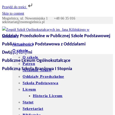
Przejdź do treści
Skip to content
Mogielnica, ul. Nowomiejska 1
+48 66 35 016
sekretariat@zsomogielnica.pl
Oddziały Przedszkolne w Publicznej Szkole Podstawowej
Publiczna Szkoła Podstawowa z Oddziałami
Aktualności
O szkole
Dwujęzycznymi
O szkole
Publiczne Liceum Ogólnokształcące
Patron
Publiczna Szkoła Branżowa I Stopnia
Sztandar Szkoły
Oddziały Przedszkolne
Szkoła Podstawowa
Liceum
Historia Liceum
Statut
Sekretariat