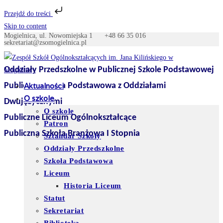
Przejdź do treści
Skip to content
Mogielnica, ul. Nowomiejska 1
+48 66 35 016
sekretariat@zsomogielnica.pl
Oddziały Przedszkolne w Publicznej Szkole Podstawowej
Publiczna Szkoła Podstawowa z Oddziałami
Aktualności
O szkole
Dwujęzycznymi
O szkole
Publiczne Liceum Ogólnokształcące
Patron
Publiczna Szkoła Branżowa I Stopnia
Sztandar Szkoły
Oddziały Przedszkolne
Szkoła Podstawowa
Liceum
Historia Liceum
Statut
Sekretariat