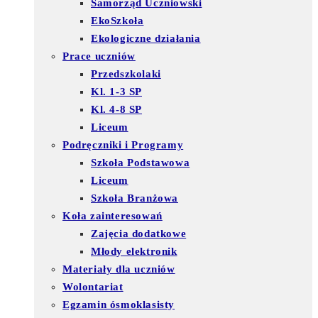
Samorząd Uczniowski
EkoSzkoła
Ekologiczne działania
Prace uczniów
Przedszkolaki
Kl. 1-3 SP
Kl. 4-8 SP
Liceum
Podręczniki i Programy
Szkoła Podstawowa
Liceum
Szkoła Branżowa
Koła zainteresowań
Zajęcia dodatkowe
Młody elektronik
Materiały dla uczniów
Wolontariat
Egzamin ósmoklasisty