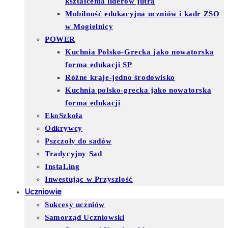
kształcenia liderów jutra
Mobilność edukacyjna uczniów i kadr ZSO
w Mogielnicy
POWER
Kuchnia Polsko-Grecka jako nowatorska
forma edukacji SP
Różne kraje-jedno środowisko
Kuchnia polsko-grecka jako nowatorska
forma edukacji
EkoSzkoła
Odkrywcy
Pszczoły do sadów
Tradycyjny Sad
InstaLing
Inwestując w Przyszłość
Uczniowie
Sukcesy uczniów
Samorząd Uczniowski