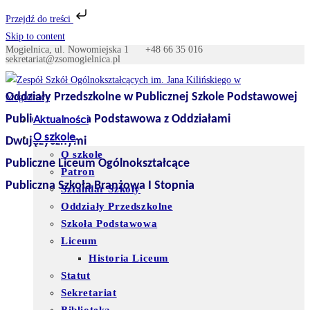
Przejdź do treści
Skip to content
Mogielnica, ul. Nowomiejska 1
+48 66 35 016
sekretariat@zsomogielnica.pl
Oddziały Przedszkolne w Publicznej Szkole Podstawowej
Publiczna Szkoła Podstawowa z Oddziałami
Aktualności
O szkole
Dwujęzycznymi
O szkole
Publiczne Liceum Ogólnokształcące
Patron
Publiczna Szkoła Branżowa I Stopnia
Sztandar Szkoły
Oddziały Przedszkolne
Szkoła Podstawowa
Liceum
Historia Liceum
Statut
Sekretariat