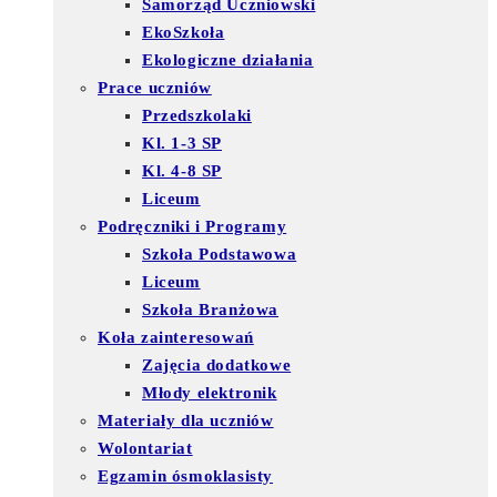
Samorząd Uczniowski
EkoSzkoła
Ekologiczne działania
Prace uczniów
Przedszkolaki
Kl. 1-3 SP
Kl. 4-8 SP
Liceum
Podręczniki i Programy
Szkoła Podstawowa
Liceum
Szkoła Branżowa
Koła zainteresowań
Zajęcia dodatkowe
Młody elektronik
Materiały dla uczniów
Wolontariat
Egzamin ósmoklasisty