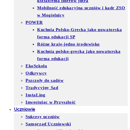
kształcenia liderów jutra
Mobilność edukacyjna uczniów i kadr ZSO
w Mogielnicy
POWER
Kuchnia Polsko-Grecka jako nowatorska
forma edukacji SP
Różne kraje-jedno środowisko
Kuchnia polsko-grecka jako nowatorska
forma edukacji
EkoSzkoła
Odkrywcy
Pszczoły do sadów
Tradycyjny Sad
InstaLing
Inwestując w Przyszłość
Uczniowie
Sukcesy uczniów
Samorząd Uczniowski