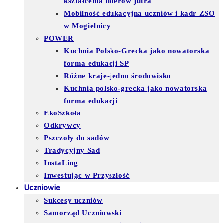
kształcenia liderów jutra
Mobilność edukacyjna uczniów i kadr ZSO
w Mogielnicy
POWER
Kuchnia Polsko-Grecka jako nowatorska
forma edukacji SP
Różne kraje-jedno środowisko
Kuchnia polsko-grecka jako nowatorska
forma edukacji
EkoSzkoła
Odkrywcy
Pszczoły do sadów
Tradycyjny Sad
InstaLing
Inwestując w Przyszłość
Uczniowie
Sukcesy uczniów
Samorząd Uczniowski