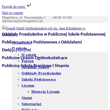
Przejdź do treści
Skip to content
Mogielnica, ul. Nowomiejska 1
+48 66 35 016
sekretariat@zsomogielnica.pl
Oddziały Przedszkolne w Publicznej Szkole Podstawowej
Publiczna Szkoła Podstawowa z Oddziałami
Aktualności
O szkole
Dwujęzycznymi
O szkole
Publiczne Liceum Ogólnokształcące
Patron
Publiczna Szkoła Branżowa I Stopnia
Sztandar Szkoły
Oddziały Przedszkolne
Szkoła Podstawowa
Liceum
Historia Liceum
Statut
Sekretariat