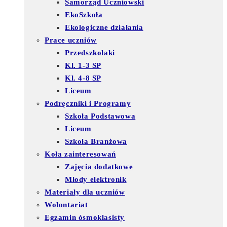
Samorząd Uczniowski
EkoSzkoła
Ekologiczne działania
Prace uczniów
Przedszkolaki
Kl. 1-3 SP
Kl. 4-8 SP
Liceum
Podręczniki i Programy
Szkoła Podstawowa
Liceum
Szkoła Branżowa
Koła zainteresowań
Zajęcia dodatkowe
Młody elektronik
Materiały dla uczniów
Wolontariat
Egzamin ósmoklasisty