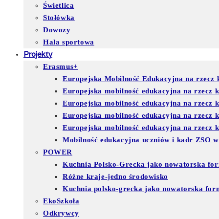
Świetlica
Stołówka
Dowozy
Hala sportowa
Projekty
Erasmus+
Europejska Mobilność Edukacyjna na rzecz k
Europejska mobilność edukacyjna na rzecz 
Europejska mobilność edukacyjna na rzecz 
Europejska mobilność edukacyjna na rzecz
Europejska mobilność edukacyjna na rzecz ks
Mobilność edukacyjna uczniów i kadr ZSO w
POWER
Kuchnia Polsko-Grecka jako nowatorska for
Różne kraje-jedno środowisko
Kuchnia polsko-grecka jako nowatorska for
EkoSzkoła
Odkrywcy