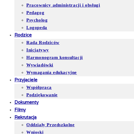
Pracownicy administracji i obsługi
Pedagog
Psycholog
Logopeda
Rodzice
Rada Rodziców
Inicjatywy
Harmonogram konsultacji
Wywiadówki
Wymagania edukacyjne
Przyjaciele
Współpraca
Podziękowanie
Dokumenty
Filmy
Rekrutacja
Oddziały Przedszkolne
Wnioski