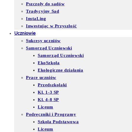
Pszczoły do sadów
Tradycyjny Sad
InstaLing
Inwestując w Przyszłość
Uczniowie
Sukcesy uczniów
Samorząd Uczniowski
Samorząd Uczniowski
EkoSzkoła
Ekologiczne działania
Prace uczniów
Przedszkolaki
Kl. 1-3 SP
Kl. 4-8 SP
Liceum
Podręczniki i Programy
Szkoła Podstawowa
Liceum