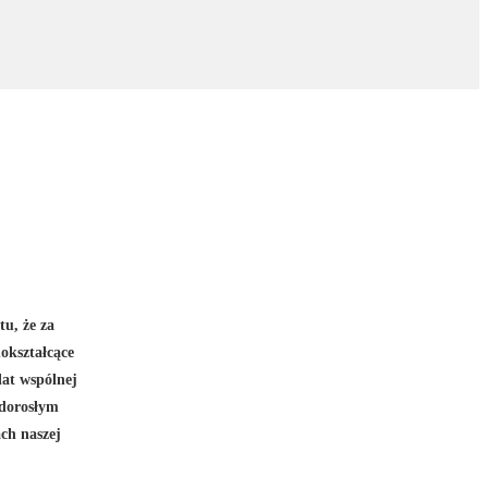
u, że za
okształcące
at wspólnej
 dorosłym
ach naszej