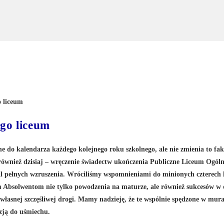
go liceum
 do kalendarza każdego kolejnego roku szkolnego, ale nie zmienia to fakt
 również dzisiaj – wręczenie świadectw ukończenia Publiczne Liceum Ogóln
 pełnych wzruszenia. Wróciliśmy wspomnieniami do minionych czterech l
ym Absolwentom nie tylko powodzenia na maturze, ale również sukcesów w
 własnej szczęśliwej drogi. Mamy nadzieję, że te wspólnie spędzone w mur
zją do uśmiechu.