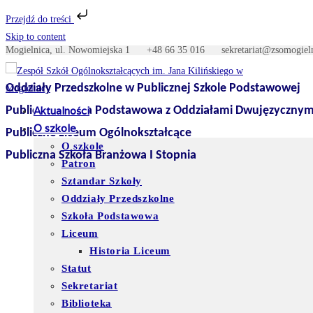
Przejdź do treści
Skip to content
Mogielnica, ul. Nowomiejska 1
+48 66 35 016
sekretariat@zso
Oddziały Przedszkolne w Publicznej Szkole Podstawowej
Publiczna Szkoła Podstawowa z Oddziałami Dwujęzycznym
Aktualności
O szkole
Publiczne Liceum Ogólnokształcące
O szkole
Publiczna Szkoła Branżowa I Stopnia
Patron
Sztandar Szkoły
Oddziały Przedszkolne
Szkoła Podstawowa
Liceum
Historia Liceum
Statut
Sekretariat
Biblioteka