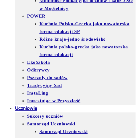
Mobilność edukacyjna uczniów i kadr ZSO
w Mogielnicy
POWER
Kuchnia Polsko-Grecka jako nowatorska
forma edukacji SP
Różne kraje-jedno środowisko
Kuchnia polsko-grecka jako nowatorska
forma edukacji
EkoSzkoła
Odkrywcy
Pszczoły do sadów
Tradycyjny Sad
InstaLing
Inwestując w Przyszłość
Uczniowie
Sukcesy uczniów
Samorząd Uczniowski
Samorząd Uczniowski