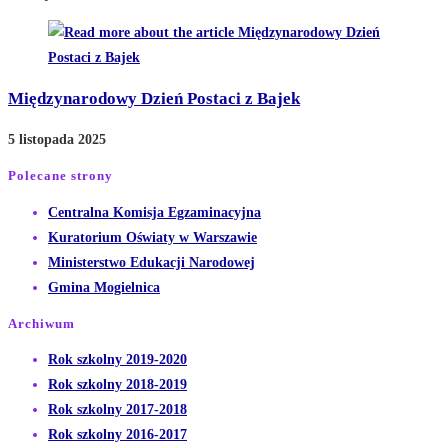
Międzynarodowy Dzień Postaci z Bajek
5 listopada 2025
Polecane strony
Opens
Centralna Komisja Egzaminacyjna
Opens
in
Kuratorium Oświaty w Warszawie
Opens
in
a
Ministerstwo Edukacji Narodowej
Opens
in
a
new
Gmina Mogielnica
in
a
new
tab
Archiwum
a
new
tab
Opens
Rok szkolny 2019-2020
new
tab
in
Opens
Rok szkolny 2018-2019
tab
a
in
Opens
Rok szkolny 2017-2018
new
a
in
Opens
Rok szkolny 2016-2017