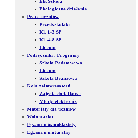
EkoSzkoła
Ekologiczne działania
Prace uczniów
Przedszkolaki
Kl. 1-3 SP
Kl. 4-8 SP
Liceum
Podręczniki i Programy
Szkoła Podstawowa
Liceum
Szkoła Branżowa
Koła zainteresowań
Zajęcia dodatkowe
Młody elektronik
Materiały dla uczniów
Wolontariat
Egzamin ósmoklasisty
Egzamin maturalny