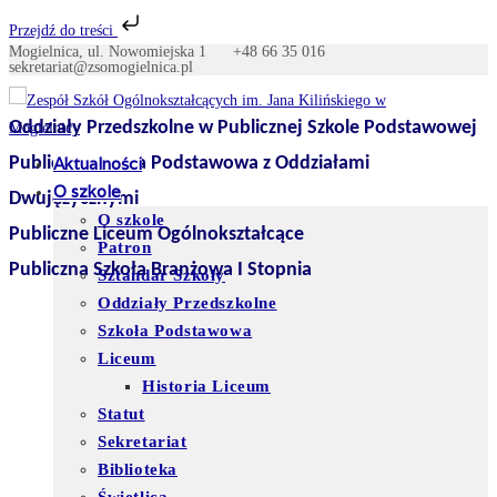
Przejdź do treści
Mogielnica, ul. Nowomiejska 1
+48 66 35 016
Skip
sekretariat@zsomogielnica.pl
to
content
Oddziały Przedszkolne w Publicznej Szkole Podstawowej
Publiczna Szkoła Podstawowa z Oddziałami
Aktualności
O szkole
Dwujęzycznymi
O szkole
Publiczne Liceum Ogólnokształcące
Patron
Publiczna Szkoła Branżowa I Stopnia
Sztandar Szkoły
Oddziały Przedszkolne
Szkoła Podstawowa
Liceum
Historia Liceum
Statut
Sekretariat
Biblioteka