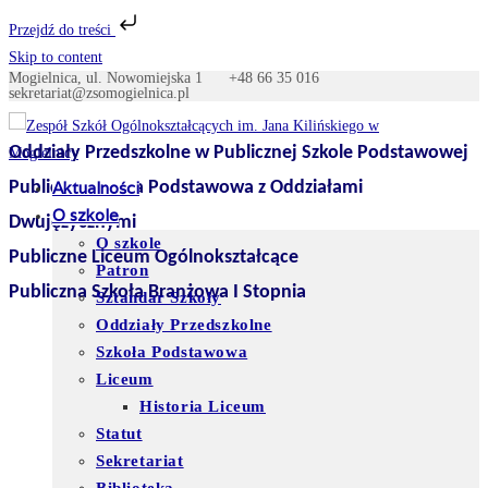
Przejdź do treści
Skip to content
Mogielnica, ul. Nowomiejska 1
+48 66 35 016
sekretariat@zsomogielnica.pl
Oddziały Przedszkolne w Publicznej Szkole Podstawowej
Publiczna Szkoła Podstawowa z Oddziałami
Aktualności
O szkole
Dwujęzycznymi
O szkole
Publiczne Liceum Ogólnokształcące
Patron
Publiczna Szkoła Branżowa I Stopnia
Sztandar Szkoły
Oddziały Przedszkolne
Szkoła Podstawowa
Liceum
Historia Liceum
Statut
Sekretariat