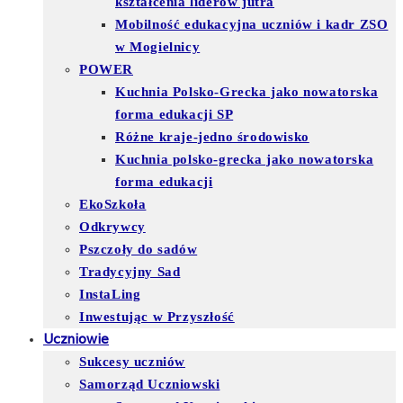
kształcenia liderów jutra
Mobilność edukacyjna uczniów i kadr ZSO
w Mogielnicy
POWER
Kuchnia Polsko-Grecka jako nowatorska
forma edukacji SP
Różne kraje-jedno środowisko
Kuchnia polsko-grecka jako nowatorska
forma edukacji
EkoSzkoła
Odkrywcy
Pszczoły do sadów
Tradycyjny Sad
InstaLing
Inwestując w Przyszłość
Uczniowie
Sukcesy uczniów
Samorząd Uczniowski