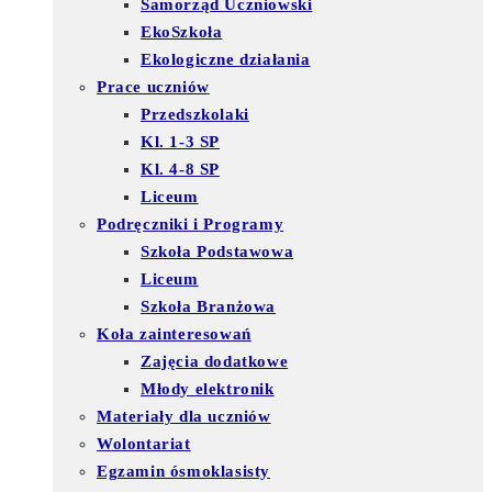
Samorząd Uczniowski
EkoSzkoła
Ekologiczne działania
Prace uczniów
Przedszkolaki
Kl. 1-3 SP
Kl. 4-8 SP
Liceum
Podręczniki i Programy
Szkoła Podstawowa
Liceum
Szkoła Branżowa
Koła zainteresowań
Zajęcia dodatkowe
Młody elektronik
Materiały dla uczniów
Wolontariat
Egzamin ósmoklasisty