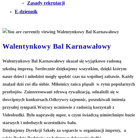
Zasady rekrutacji
E-dziennik
Walentynkowy Bal Karnawałowy
Walentynkowy Bal Karnawałowy okazał się wyjątkowo radosną
szkolną imprezą. Serdecznie dziękujemy wszystkim, dzięki którym
nasze dzieci i młodzież mogły spędzić czas na wspólnej zabawie. Każdy
znalazł dziś coś dla siebie. Miłośnicy tańca pląsali w rytm popularnych
przebojów. Zainteresowani zdrową rywalizacją, odnaleźli się w
dowcipnych konkursach.Odkrywcy tajemnic, poszukiwali imienia
przyszłej sympatii.Wszyscy uczniowie z radością korzystali z
Videobudki. Było naprawdę super, o czym świadczą uśmiechnięte buzie
starszych i młodszych uczestników balu.
Dziękujemy Dyrekcji Szkoły za wsparcie w organizacji imprezy, a