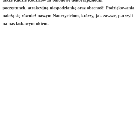
także Radzie Rodziców za balonowe dekoracje,słodki
poczęstunek, atrakcyjną niespodziankę oraz obecność. Podziękowania
należą się również naszym Nauczycielom, którzy, jak zawsze, patrzyli
na nas łaskawym okiem.