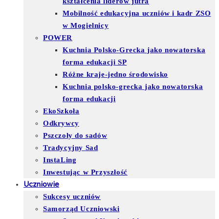
kształcenia liderów jutra
Mobilność edukacyjna uczniów i kadr ZSO
w Mogielnicy
POWER
Kuchnia Polsko-Grecka jako nowatorska
forma edukacji SP
Różne kraje-jedno środowisko
Kuchnia polsko-grecka jako nowatorska
forma edukacji
EkoSzkoła
Odkrywcy
Pszczoły do sadów
Tradycyjny Sad
InstaLing
Inwestując w Przyszłość
Uczniowie
Sukcesy uczniów
Samorząd Uczniowski