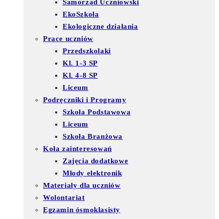
Samorząd Uczniowski
EkoSzkoła
Ekologiczne działania
Prace uczniów
Przedszkolaki
Kl. 1-3 SP
Kl. 4-8 SP
Liceum
Podręczniki i Programy
Szkoła Podstawowa
Liceum
Szkoła Branżowa
Koła zainteresowań
Zajęcia dodatkowe
Młody elektronik
Materiały dla uczniów
Wolontariat
Egzamin ósmoklasisty