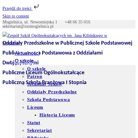
Przejdź do treści
Skip to content
Mogielnica, ul. Nowomiejska 1
+48 66 35 016
sekretariat@zsomogielnica.pl
Oddziały Przedszkolne w Publicznej Szkole Podstawowej
Publiczna Szkoła Podstawowa z Oddziałami
Aktualności
O szkole
Dwujęzycznymi
O szkole
Publiczne Liceum Ogólnokształcące
Patron
Publiczna Szkoła Branżowa I Stopnia
Sztandar Szkoły
Oddziały Przedszkolne
Szkoła Podstawowa
Liceum
Historia Liceum
Statut
Sekretariat