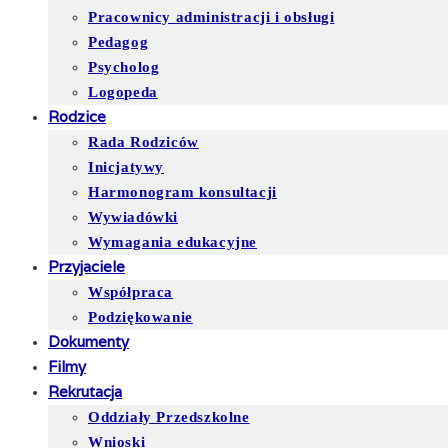
Pracownicy administracji i obsługi
Pedagog
Psycholog
Logopeda
Rodzice
Rada Rodziców
Inicjatywy
Harmonogram konsultacji
Wywiadówki
Wymagania edukacyjne
Przyjaciele
Współpraca
Podziękowanie
Dokumenty
Filmy
Rekrutacja
Oddziały Przedszkolne
Wnioski