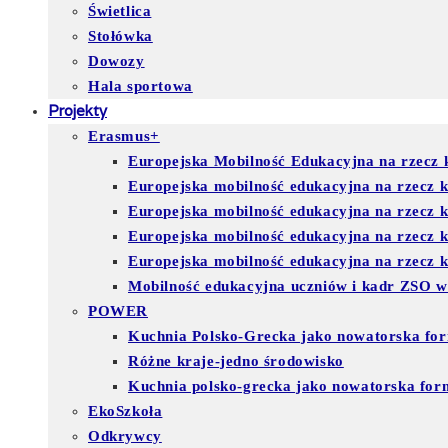
Świetlica
Stołówka
Dowozy
Hala sportowa
Projekty
Erasmus+
Europejska Mobilność Edukacyjna na rzecz k
Europejska mobilność edukacyjna na rzecz 
Europejska mobilność edukacyjna na rzecz 
Europejska mobilność edukacyjna na rzecz
Europejska mobilność edukacyjna na rzecz ks
Mobilność edukacyjna uczniów i kadr ZSO w
POWER
Kuchnia Polsko-Grecka jako nowatorska for
Różne kraje-jedno środowisko
Kuchnia polsko-grecka jako nowatorska for
EkoSzkoła
Odkrywcy