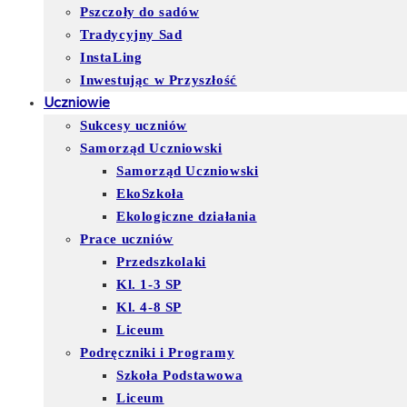
Pszczoły do sadów
Tradycyjny Sad
InstaLing
Inwestując w Przyszłość
Uczniowie
Sukcesy uczniów
Samorząd Uczniowski
Samorząd Uczniowski
EkoSzkoła
Ekologiczne działania
Prace uczniów
Przedszkolaki
Kl. 1-3 SP
Kl. 4-8 SP
Liceum
Podręczniki i Programy
Szkoła Podstawowa
Liceum