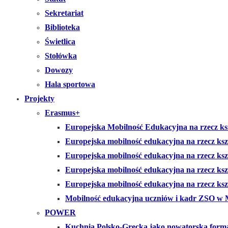
Sekretariat
Biblioteka
Świetlica
Stołówka
Dowozy
Hala sportowa
Projekty
Erasmus+
Europejska Mobilność Edukacyjna na rzecz ksz
Europejska mobilność edukacyjna na rzecz ks
Europejska mobilność edukacyjna na rzecz ks
Europejska mobilność edukacyjna na rzecz k
Europejska mobilność edukacyjna na rzecz kszt
Mobilność edukacyjna uczniów i kadr ZSO w 
POWER
Kuchnia Polsko-Grecka jako nowatorska form