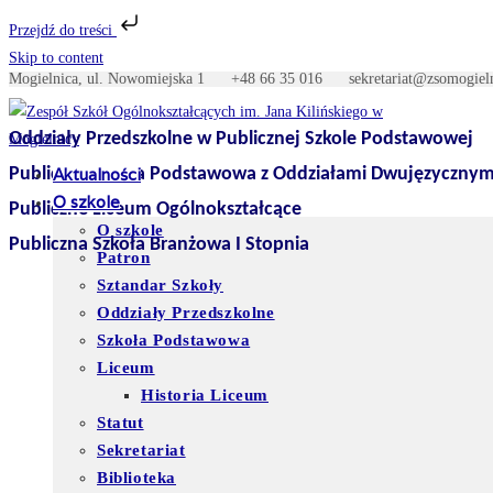
Przejdź do treści
Skip to content
Mogielnica, ul. Nowomiejska 1
+48 66 35 016
sekretariat@zso
Oddziały Przedszkolne w Publicznej Szkole Podstawowej
Publiczna Szkoła Podstawowa z Oddziałami Dwujęzycznym
Aktualności
O szkole
Publiczne Liceum Ogólnokształcące
O szkole
Publiczna Szkoła Branżowa I Stopnia
Patron
Sztandar Szkoły
Oddziały Przedszkolne
Szkoła Podstawowa
Liceum
Historia Liceum
Statut
Sekretariat
Biblioteka