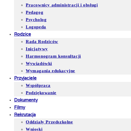
Pracownicy administracji i obsługi
Pedagog
Psycholog
Logopeda
Rodzice
Rada Rodziców
Inicjatywy
Harmonogram konsultacji
Wywiadówki
Wymagania edukacyjne
Przyjaciele
Współpraca
Podziękowanie
Dokumenty
Filmy
Rekrutacja
Oddziały Przedszkolne
Wnioski