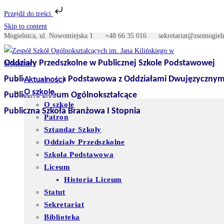
Przejdź do treści
Skip to content
Mogielnica, ul. Nowomiejska 1
+48 66 35 016
sekretariat@zso
Oddziały Przedszkolne w Publicznej Szkole Podstawowej
Publiczna Szkoła Podstawowa z Oddziałami Dwujęzycznym
Aktualności
O szkole
Publiczne Liceum Ogólnokształcące
O szkole
Publiczna Szkoła Branżowa I Stopnia
Patron
Sztandar Szkoły
Oddziały Przedszkolne
Szkoła Podstawowa
Liceum
Historia Liceum
Statut
Sekretariat
Biblioteka