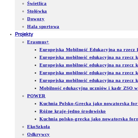
Świetlica
Stołówka
Dowozy
Hala sportowa
Projekty
Erasmus+
Europejska Mobilność Edukacyjna na rzecz k
Europejska mobilność edukacyjna na rzecz 
Europejska mobilność edukacyjna na rzecz 
Europejska mobilność edukacyjna na rzecz
Europejska mobilność edukacyjna na rzecz ks
Mobilność edukacyjna uczniów i kadr ZSO w
POWER
Kuchnia Polsko-Grecka jako nowatorska for
Różne kraje-jedno środowisko
Kuchnia polsko-grecka jako nowatorska for
EkoSzkoła
Odkrywcy