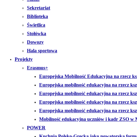
Sekretariat
Biblioteka
Świetlica
Stołówka
Dowozy
Hala sportowa
Projekty
Erasmus+
Europejska Mobilność Edukacyjna na rzecz ksz
Europejska mobilność edukacyjna na rzecz ks
Europejska mobilność edukacyjna na rzecz ks
Europejska mobilność edukacyjna na rzecz k
Europejska mobilność edukacyjna na rzecz kszt
Mobilność edukacyjna uczniów i kadr ZSO w 
POWER
Kuchnia Polsko-Grecka jako nowatorska form