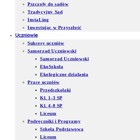
Pszczoły do sadów
Tradycyjny Sad
InstaLing
Inwestując w Przyszłość
Uczniowie
Sukcesy uczniów
Samorząd Uczniowski
Samorząd Uczniowski
EkoSzkoła
Ekologiczne działania
Prace uczniów
Przedszkolaki
Kl. 1-3 SP
Kl. 4-8 SP
Liceum
Podręczniki i Programy
Szkoła Podstawowa
Liceum