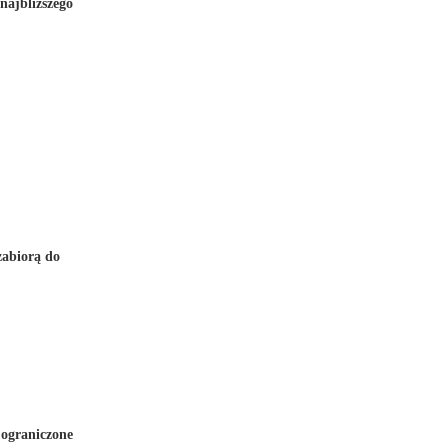
najbliższego
zabiorą do
 ograniczone