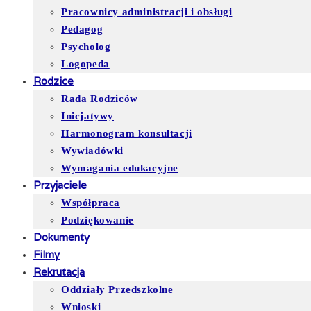
Pracownicy administracji i obsługi
Pedagog
Psycholog
Logopeda
Rodzice
Rada Rodziców
Inicjatywy
Harmonogram konsultacji
Wywiadówki
Wymagania edukacyjne
Przyjaciele
Współpraca
Podziękowanie
Dokumenty
Filmy
Rekrutacja
Oddziały Przedszkolne
Wnioski