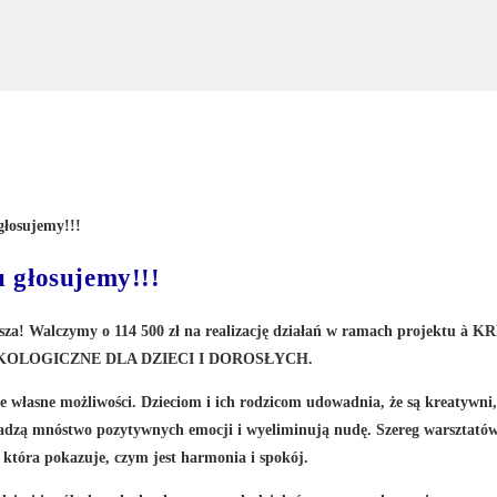
 głosujemy!!!
a! Walczymy o 114 500 zł na realizację działań w ramach projektu à
KR
KOLOGICZNE DLA DZIECI I DOROSŁYCH.
 własne możliwości. Dzieciom i ich rodzicom udowadnia, że są kreatywni, 
 dadzą mnóstwo pozytywnych emocji i wyeliminują nudę. Szereg warsztató
, która pokazuje, czym jest harmonia i spokój.