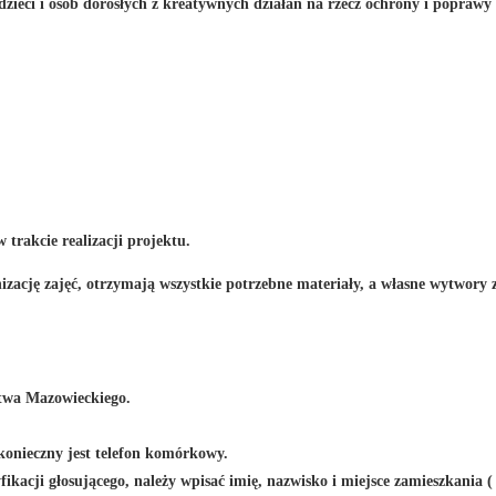
ieci i osób dorosłych z kreatywnych działań na rzecz ochrony i poprawy 
 trakcie realizacji projektu.
zację zajęć, otrzymają wszystkie potrzebne materiały, a własne wytwory 
twa Mazowieckiego.
konieczny jest telefon komórkowy.
ikacji głosującego, należy wpisać imię, nazwisko i miejsce zamieszkania (