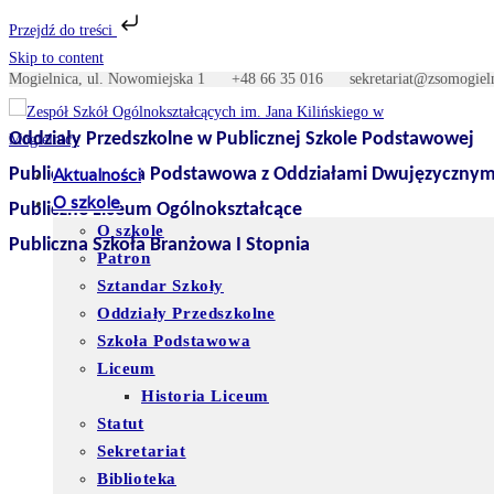
Przejdź do treści
Skip to content
Mogielnica, ul. Nowomiejska 1
+48 66 35 016
sekretariat@zso
Oddziały Przedszkolne w Publicznej Szkole Podstawowej
Publiczna Szkoła Podstawowa z Oddziałami Dwujęzycznym
Aktualności
O szkole
Publiczne Liceum Ogólnokształcące
O szkole
Publiczna Szkoła Branżowa I Stopnia
Patron
Sztandar Szkoły
Oddziały Przedszkolne
Szkoła Podstawowa
Liceum
Historia Liceum
Statut
Sekretariat
Biblioteka