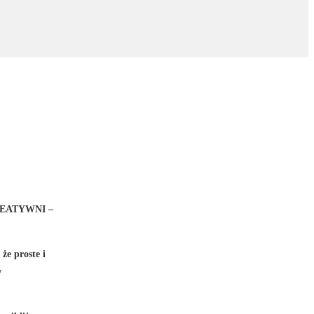
EATYWNI –
że proste i
w