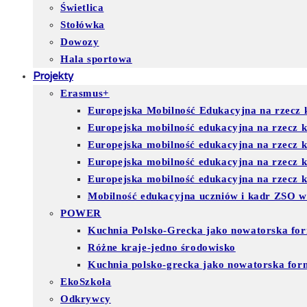
Świetlica
Stołówka
Dowozy
Hala sportowa
Projekty
Erasmus+
Europejska Mobilność Edukacyjna na rzecz k
Europejska mobilność edukacyjna na rzecz 
Europejska mobilność edukacyjna na rzecz 
Europejska mobilność edukacyjna na rzecz
Europejska mobilność edukacyjna na rzecz ks
Mobilność edukacyjna uczniów i kadr ZSO w
POWER
Kuchnia Polsko-Grecka jako nowatorska for
Różne kraje-jedno środowisko
Kuchnia polsko-grecka jako nowatorska for
EkoSzkoła
Odkrywcy