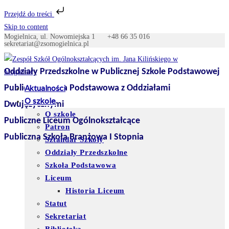
Przejdź do treści
Skip to content
Mogielnica, ul. Nowomiejska 1
+48 66 35 016
sekretariat@zsomogielnica.pl
Oddziały Przedszkolne w Publicznej Szkole Podstawowej
Publiczna Szkoła Podstawowa z Oddziałami
Aktualności
O szkole
Dwujęzycznymi
O szkole
Publiczne Liceum Ogólnokształcące
Patron
Publiczna Szkoła Branżowa I Stopnia
Sztandar Szkoły
Oddziały Przedszkolne
Szkoła Podstawowa
Liceum
Historia Liceum
Statut
Sekretariat