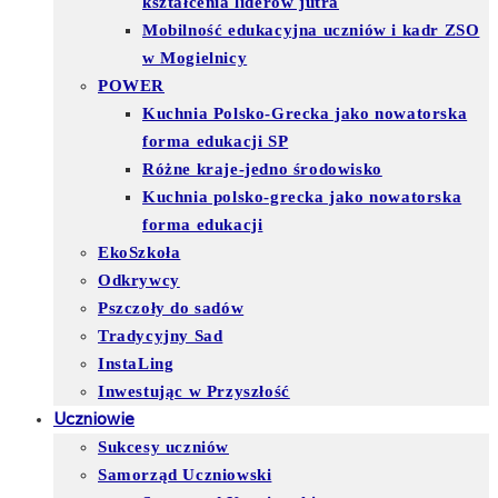
kształcenia liderów jutra
Mobilność edukacyjna uczniów i kadr ZSO
w Mogielnicy
POWER
Kuchnia Polsko-Grecka jako nowatorska
forma edukacji SP
Różne kraje-jedno środowisko
Kuchnia polsko-grecka jako nowatorska
forma edukacji
EkoSzkoła
Odkrywcy
Pszczoły do sadów
Tradycyjny Sad
InstaLing
Inwestując w Przyszłość
Uczniowie
Sukcesy uczniów
Samorząd Uczniowski