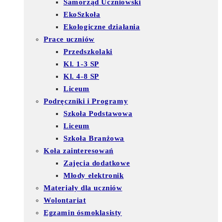
Samorząd Uczniowski
EkoSzkoła
Ekologiczne działania
Prace uczniów
Przedszkolaki
Kl. 1-3 SP
Kl. 4-8 SP
Liceum
Podręczniki i Programy
Szkoła Podstawowa
Liceum
Szkoła Branżowa
Koła zainteresowań
Zajęcia dodatkowe
Młody elektronik
Materiały dla uczniów
Wolontariat
Egzamin ósmoklasisty