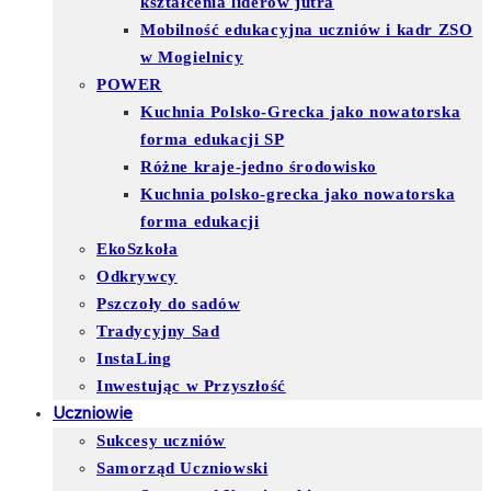
kształcenia liderów jutra
Mobilność edukacyjna uczniów i kadr ZSO
w Mogielnicy
POWER
Kuchnia Polsko-Grecka jako nowatorska
forma edukacji SP
Różne kraje-jedno środowisko
Kuchnia polsko-grecka jako nowatorska
forma edukacji
EkoSzkoła
Odkrywcy
Pszczoły do sadów
Tradycyjny Sad
InstaLing
Inwestując w Przyszłość
Uczniowie
Sukcesy uczniów
Samorząd Uczniowski