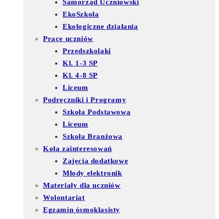
Samorząd Uczniowski
EkoSzkoła
Ekologiczne działania
Prace uczniów
Przedszkolaki
Kl. 1-3 SP
Kl. 4-8 SP
Liceum
Podręczniki i Programy
Szkoła Podstawowa
Liceum
Szkoła Branżowa
Koła zainteresowań
Zajęcia dodatkowe
Młody elektronik
Materiały dla uczniów
Wolontariat
Egzamin ósmoklasisty