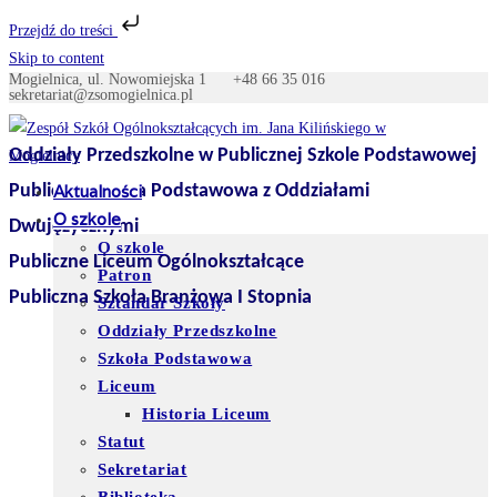
Przejdź do treści
Skip to content
Mogielnica, ul. Nowomiejska 1
+48 66 35 016
sekretariat@zsomogielnica.pl
Oddziały Przedszkolne w Publicznej Szkole Podstawowej
Publiczna Szkoła Podstawowa z Oddziałami
Aktualności
O szkole
Dwujęzycznymi
O szkole
Publiczne Liceum Ogólnokształcące
Patron
Publiczna Szkoła Branżowa I Stopnia
Sztandar Szkoły
Oddziały Przedszkolne
Szkoła Podstawowa
Liceum
Historia Liceum
Statut
Sekretariat