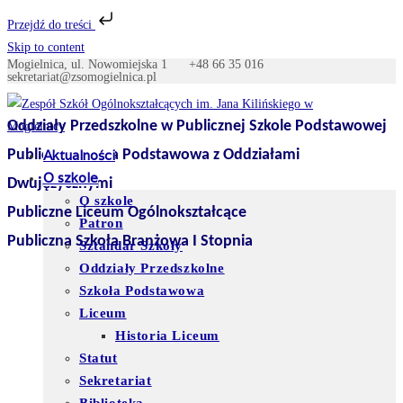
Przejdź do treści
Skip to content
Mogielnica, ul. Nowomiejska 1
+48 66 35 016
sekretariat@zsomogielnica.pl
Oddziały Przedszkolne w Publicznej Szkole Podstawowej
Publiczna Szkoła Podstawowa z Oddziałami
Aktualności
O szkole
Dwujęzycznymi
O szkole
Publiczne Liceum Ogólnokształcące
Patron
Publiczna Szkoła Branżowa I Stopnia
Sztandar Szkoły
Oddziały Przedszkolne
Szkoła Podstawowa
Liceum
Historia Liceum
Statut
Sekretariat