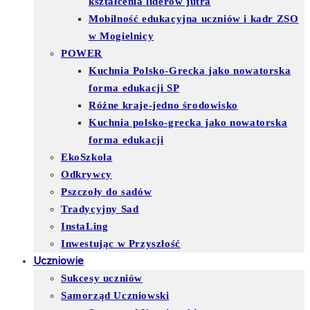
kształcenia liderów jutra
Mobilność edukacyjna uczniów i kadr ZSO
w Mogielnicy
POWER
Kuchnia Polsko-Grecka jako nowatorska
forma edukacji SP
Różne kraje-jedno środowisko
Kuchnia polsko-grecka jako nowatorska
forma edukacji
EkoSzkoła
Odkrywcy
Pszczoły do sadów
Tradycyjny Sad
InstaLing
Inwestując w Przyszłość
Uczniowie
Sukcesy uczniów
Samorząd Uczniowski