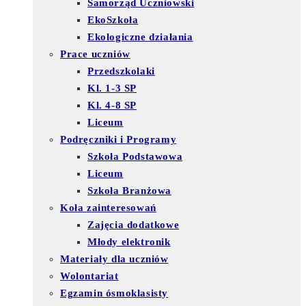
Samorząd Uczniowski
EkoSzkoła
Ekologiczne działania
Prace uczniów
Przedszkolaki
Kl. 1-3 SP
Kl. 4-8 SP
Liceum
Podręczniki i Programy
Szkoła Podstawowa
Liceum
Szkoła Branżowa
Koła zainteresowań
Zajęcia dodatkowe
Młody elektronik
Materiały dla uczniów
Wolontariat
Egzamin ósmoklasisty