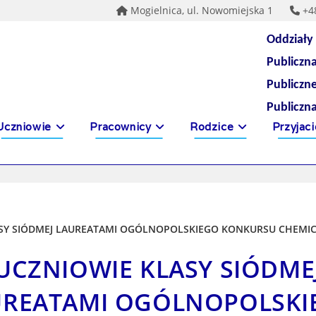
Mogielnica, ul. Nowomiejska 1
+4
Oddziały
Publiczn
Publiczn
Publiczn
Uczniowie
Pracownicy
Rodzice
Przyjaci
UCZNIOWIE KLASY SIÓDME
UREATAMI OGÓLNOPOLSKI