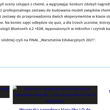
li oceny celujące z chemii, a wygrywając konkurs zdobyli nagrody
aci profesjonalnego zestawu do budowania modeli związków chem
estawy do przeprowadzenia dwóch eksperymentów w klasie si
e. Na koniec zajęć odbędzie się quiz, a dla trzech uczniów, któr
ogii Bluetooth 4.2 +EDR, wyposażonych w mikrofon i czytnik ka
dmej czyli na FINAŁ „Warsztatów Edukacyjnych 2021”.
Wycieczka zawodowa klasy IIbc LO do