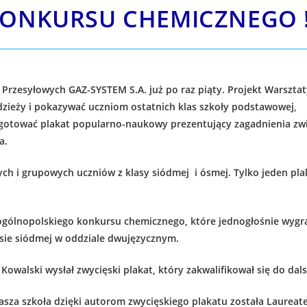
ONKURSU CHEMICZNEGO !
Przesyłowych GAZ-SYSTEM S.A. już po raz piąty. Projekt Warszta
odzieży i pokazywać uczniom ostatnich klas szkoły podstawow
rzygotować plakat popularno-naukowy prezentujący zagadnienia 
a.
ch i grupowych uczniów z klasy siódmej i ósmej. Tylko jeden pl
o ogólnopolskiego konkursu chemicznego, które jednogłośnie wygr
lasie siódmej w oddziale dwujęzycznym.
alski wysłał zwycięski plakat, który zakwalifikował się do dals
 szkoła dzięki autorom zwycięskiego plakatu została Laureatem