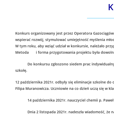
K
Konkurs organizowany jest przez Operatora Gazociągów 
wspierać rozwój, stymulować umiejętność myślenia mł
W tym roku, aby wziąć udział w konkursie, należało p
Metoda i forma przygotowania projektu była dowoln
Do konkursu zgłoszono siedem prac indywidualny
szkołę.
12 października 2021r. odbyły się eliminacje szkolne d
Filipa Muranowicza
. Uczniowie na co dzień uczą się w k
14 października 2021r. nauczyciel chemii p. Paweł Kow
Dnia 2 listopada 2021r. nadeszła wiadomość, że nasza