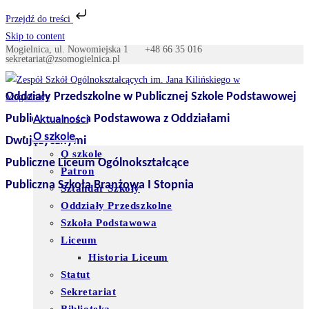
Przejdź do treści
Skip to content
Mogielnica, ul. Nowomiejska 1
+48 66 35 016
sekretariat@zsomogielnica.pl
Oddziały Przedszkolne w Publicznej Szkole Podstawowej
Publiczna Szkoła Podstawowa z Oddziałami
Aktualności
O szkole
Dwujęzycznymi
O szkole
Publiczne Liceum Ogólnokształcące
Patron
Publiczna Szkoła Branżowa I Stopnia
Sztandar Szkoły
Oddziały Przedszkolne
Szkoła Podstawowa
Liceum
Historia Liceum
Statut
Sekretariat