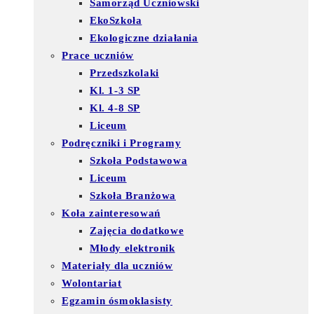
Samorząd Uczniowski
EkoSzkoła
Ekologiczne działania
Prace uczniów
Przedszkolaki
Kl. 1-3 SP
Kl. 4-8 SP
Liceum
Podręczniki i Programy
Szkoła Podstawowa
Liceum
Szkoła Branżowa
Koła zainteresowań
Zajęcia dodatkowe
Młody elektronik
Materiały dla uczniów
Wolontariat
Egzamin ósmoklasisty