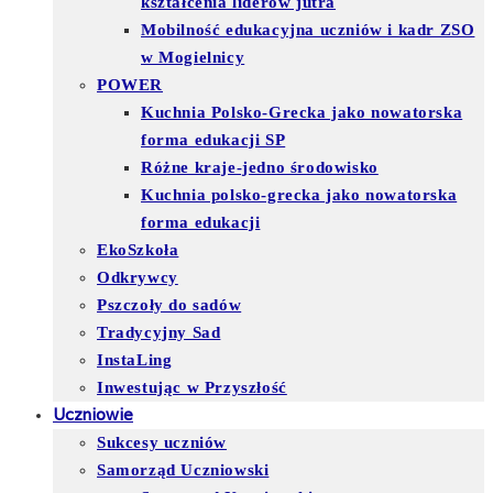
kształcenia liderów jutra
Mobilność edukacyjna uczniów i kadr ZSO
w Mogielnicy
POWER
Kuchnia Polsko-Grecka jako nowatorska
forma edukacji SP
Różne kraje-jedno środowisko
Kuchnia polsko-grecka jako nowatorska
forma edukacji
EkoSzkoła
Odkrywcy
Pszczoły do sadów
Tradycyjny Sad
InstaLing
Inwestując w Przyszłość
Uczniowie
Sukcesy uczniów
Samorząd Uczniowski